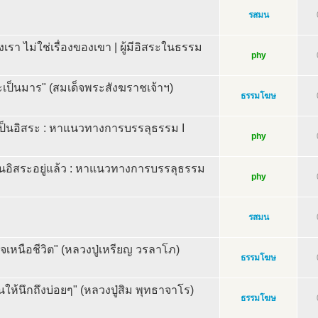
รสมน
งเรา ไม่ใช่เรื่องของเขา | ผู้มีอิสระในธรรม
phy
ะเป็นมาร" (สมเด็จพระสังฆราชเจ้าฯ)
ธรรมโฆษ
็นอิสระ : หาแนวทางการบรรลุธรรม I
phy
่เป็นอิสระอยู่แล้ว : หาแนวทางการบรรลุธรรม
phy
รสมน
เหนือชีวิต" (หลวงปู่เหรียญ วรลาโภ)
ธรรมโฆษ
นให้นึกถึงบ่อยๆ" (หลวงปู่สิม พุทธาจาโร)
ธรรมโฆษ