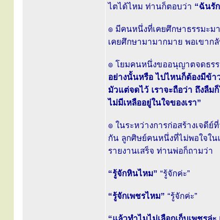
ไตได้ไหม ท่านก็ตอบว่า
“ฉันรั
๏ มีคนหนึ่งที่เคยศึกษาธรรมะม
เคยศึกษามามากมาย พอเขากลับ 
๏ โยมคนหนึ่งขออนุญาตจดธรรมะ
อย่างนั้นหรือ ไปไหนก็ต้องมีข้
มัวแต่จดไว้ เราจะถือว่า ถึงลืม
ไม่มีเหลืออยู่ในใจของเรา”
๏ ในระหว่างการก่อสร้างเจดีย์ที่
กัน ลูกศิษย์คนหนึ่งที่ไม่พอใจใ
รายงานเสร็จ ท่านพ่อก็ถามว่า
“รู้จักหินไหม”
“รู้จักค่ะ”
“รู้จักเพชรไหม”
“รู้จักค่ะ”
“แล้วทำไมไม่เลือกเก็บเพชรล่ะ