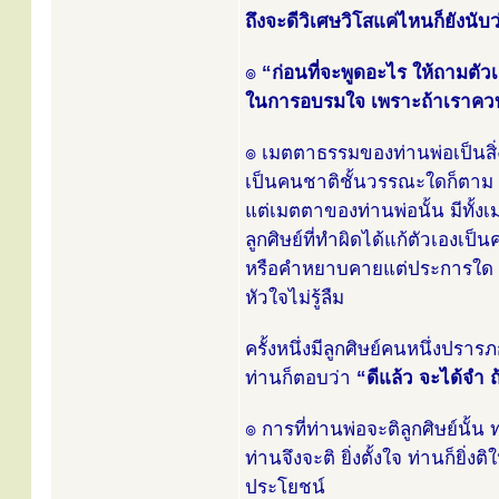
ถึงจะดีวิเศษวิโสแค่ไหนก็ยังนับ
๏
“ก่อนที่จะพูดอะไร ให้ถามตัวเอ
ในการอบรมใจ เพราะถ้าเราควบค
๏ เมตตาธรรมของท่านพ่อเป็นสิ่งท
เป็นคนชาติชั้นวรรณะใดก็ตาม ท่า
แต่เมตตาของท่านพ่อนั้น มีทั้งเ
ลูกศิษย์ที่ทำผิดได้แก้ตัวเองเป็
หรือคำหยาบคายแต่ประการใด ท
หัวใจไม่รู้ลืม
ครั้งหนึ่งมีลูกศิษย์คนหนึ่งปรา
ท่านก็ตอบว่า
“ดีแล้ว จะได้จำ ถ้
๏ การที่ท่านพ่อจะติลูกศิษย์นั้น
ท่านจึงจะติ ยิ่งตั้งใจ ท่านก็ยิ
ประโยชน์