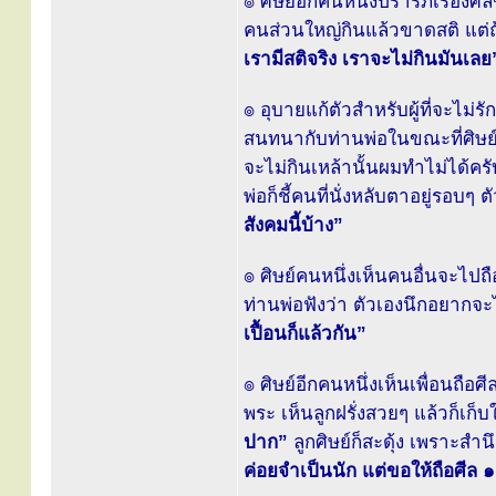
๏ ศิษย์อีกคนหนึ่งปรารภเรื่องศีล
คนส่วนใหญ่กินแล้วขาดสติ แต่ถ
เรามีสติจริง เราจะไม่กินมันเลย
๏ อุบายแก้ตัวสำหรับผู้ที่จะไม่รัก
สนทนากับท่านพ่อในขณะที่ศิษย์ค
จะไม่กินเหล้านั้นผมทำไม่ได้คร
พ่อก็ชี้คนที่นั่งหลับตาอยู่รอบๆ
สังคมนี้บ้าง”
๏ ศิษย์คนหนึ่งเห็นคนอื่นจะไปถ
ท่านพ่อฟังว่า ตัวเองนึกอยากจะ
เปื้อนก็แล้วกัน”
๏ ศิษย์อีกคนหนึ่งเห็นเพื่อนถือศ
พระ เห็นลูกฝรั่งสวยๆ แล้วก็เก็
ปาก”
ลูกศิษย์ก็สะดุ้ง เพราะสำ
ค่อยจำเป็นนัก แต่ขอให้ถือศีล ๑ 