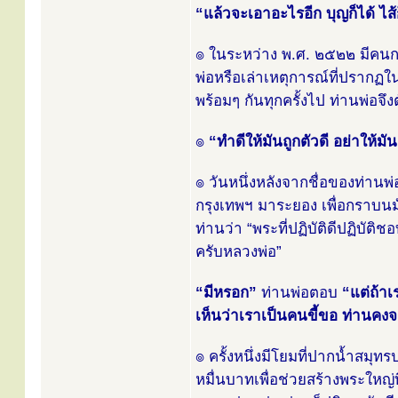
“แล้วจะเอาอะไรอีก บุญก็ได้ ไส้ก
๏ ในระหว่าง พ.ศ. ๒๕๒๒ มีคนกลุ
พ่อหรือเล่าเหตุการณ์ที่ปรากฏใน
พร้อมๆ กันทุกครั้งไป ท่านพ่อจึงต
๏
“ทำดีให้มันถูกตัวดี อย่าให้มัน
๏ วันหนึ่งหลังจากชื่อของท่า
กรุงเทพฯ มาระยอง เพื่อกราบนม
ท่านว่า “พระที่ปฏิบัติดีปฏิบั
ครับหลวงพ่อ”
“มีหรอก”
ท่านพ่อตอบ
“แต่ถ้า
เห็นว่าเราเป็นคนขี้ขอ ท่านคงจะ
๏ ครั้งหนึ่งมีโยมที่ปากน้ำสม
หมื่นบาทเพื่อช่วยสร้างพระใหญ่ท