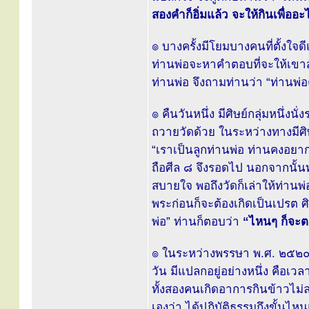
สองคำก็อิ่มแล้ว จะให้กินเพื่ออะ
๏ บางครั้งมีโยมบางคนที่ตั้งใ
ท่านพ่อจะหาคำตอบที่จะให้เขาส
ท่านพ่อ จึงถามท่านว่า “ท่านพ
๏ คืนวันหนึ่ง มีศิษย์กลุ่มหนึ่ง
ถวายวัดด้วย ในระหว่างทางมีศิษ
“เราเป็นลูกท่านพ่อ ท่านคงอยาก
ถือศีล ๘ จึงรอดไป นอกจากนั้นทุ
สบายใจ พอถึงวัดก็เล่าให้ท่านพ
พระก่อนก็จะต้องเกิดเป็นเปรต ศิ
พ่อ” ท่านก็ตอบว่า
“ไหนๆ ก็จะต
๏ ในระหว่างพรรษา พ.ศ. ๒๕๒๐ ม
วัน มีแปลกอยู่อย่างหนึ่ง คือเวลา
ทั้งสองคนเกิดอาการกินข้าวไม่
เองว่า ได้ปฏิบัติธรรมถึงขั้นไห