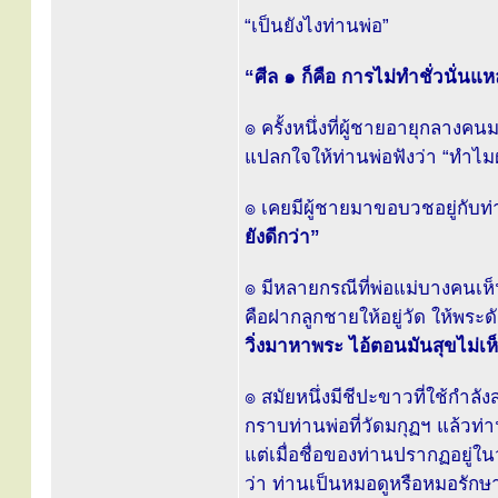
“เป็นยังไงท่านพ่อ”
“ศีล ๑ ก็คือ การไม่ทำชั่วนั่นแหล
๏ ครั้งหนึ่งที่ผู้ชายอายุกลางคน
แปลกใจให้ท่านพ่อฟังว่า “ทำไมฝ
๏ เคยมีผู้ชายมาขอบวชอยู่กับท่
ยังดีกว่า”
๏ มีหลายกรณีที่พ่อแม่บางคนเห็
คือฝากลูกชายให้อยู่วัด ให้พระดัด
วิ่งมาหาพระ ไอ้ตอนมันสุขไม่เห
๏ สมัยหนึ่งมีชีปะขาวที่ใช้กำล
กราบท่านพ่อที่วัดมกุฏฯ แล้วท่าน
แต่เมื่อชื่อของท่านปรากฏอยู่
ว่า ท่านเป็นหมอดูหรือหมอรัก