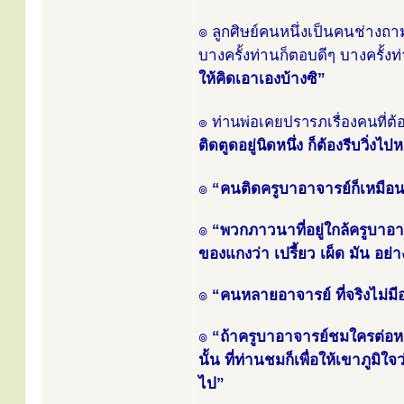
๏ ลูกศิษย์คนหนึ่งเป็นคนช่างถาม
บางครั้งท่านก็ตอบดีๆ บางครั้ง
ให้คิดเอาเองบ้างซิ”
๏ ท่านพ่อเคยปรารภเรื่องคนที่ต้
ติดตูดอยู่นิดหนึ่ง ก็ต้องรีบวิ่งไปห
๏
“คนติดครูบาอาจารย์ก็เหมือน
๏
“พวกภาวนาที่อยู่ใกล้ครูบาอาจา
ของแกงว่า เปรี้ยว เผ็ด มัน อย่
๏
“คนหลายอาจารย์ ที่จริงไม่ม
๏
“ถ้าครูบาอาจารย์ชมใครต่อหน้า
นั้น ที่ท่านชมก็เพื่อให้เขาภูมิใ
ไป”