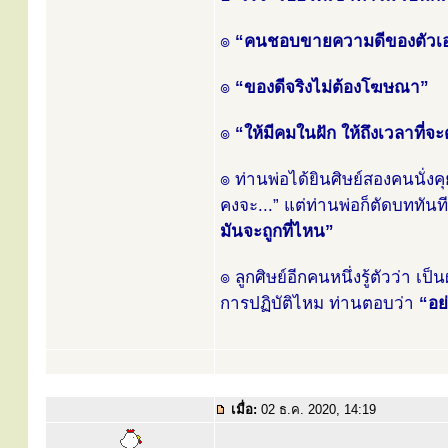
๏
“คนชอบขายความดีของตัวเอง
๏
“ของดีจริงไม่ต้องโฆษณา”
๏
“ให้มีคมในฝัก ให้ถึงเวลาที่จ
๏ ท่านพ่อได้ยินศิษย์สองคนนั่งค
คงจะ...” แต่ท่านพ่อก็ตัดบททันท
มันจะถูกที่ไหน”
๏ ลูกศิษย์อีกคนหนึ่งรู้ตัวว่า เป
การปฏิบัติไหม ท่านตอบว่า
“อย
เมื่อ:
02 ธ.ค. 2020, 14:19