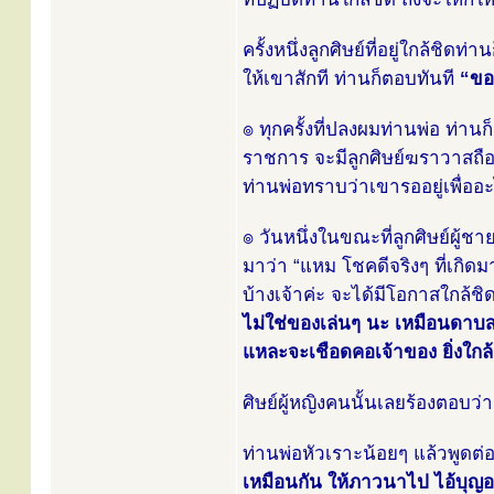
ครั้งหนึ่งลูกศิษย์ที่อยู่ใกล้ช
ให้เขาสักที ท่านก็ตอบทันที
“ของ
๏ ทุกครั้งที่ปลงผมท่านพ่อ ท่านก
ราชการ จะมีลูกศิษย์ฆราวาสถือข
ท่านพ่อทราบว่าเขารออยู่เพื่ออะ
๏ วันหนึ่งในขณะที่ลูกศิษย์ผู้ชา
มาว่า “แหม โชคดีจริงๆ ที่เกิดม
บ้างเจ้าค่ะ จะได้มีโอกาสใกล้ชิ
ไม่ใช่ของเล่นๆ นะ เหมือนดาบสอ
แหละจะเชือดคอเจ้าของ ยิ่งใกล้
ศิษย์ผู้หญิงคนนั้นเลยร้องตอบว่า 
ท่านพ่อหัวเราะน้อยๆ แล้วพูดต่
เหมือนกัน ให้ภาวนาไป ไอ้บุญอย