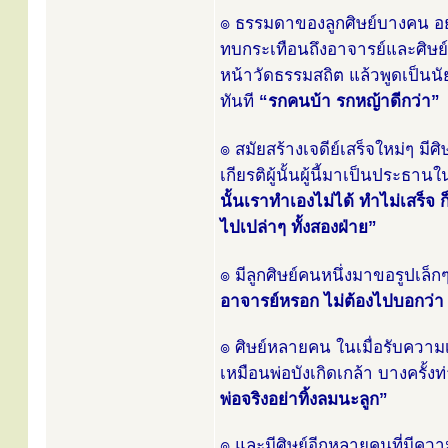
๏ ธรรมดาของลูกศิษย์บางคน อยา
ทบกระเทือนถึงอาจารย์และศิษย์อื่
หน้าวัดธรรมสถิต แล้วพูดเป็นนั
ทันที
“รกคนบ้า รกหญ้าดีกว่า”
๏ สมัยสร้างเจดีย์เสร็จใหม่ๆ มี
เกียรติผู้นั้นผู้นี้มาเป็นประ
นั้นเราทำเองไม่ได้ ทำไม่เสร็
ไปเปล่าๆ ทั้งสองฝ่าย”
๏ มีลูกศิษย์คนหนึ่งมาขอรูปเล็ก
อาจารย์หรอก ไม่ต้องไปบอกว่า ใค
๏ ศิษย์หลายคน ในเมื่อรับความเ
เหมือนพ่อบังเกิดเกล้า บางครั้ง
พ่อจริงอย่าทิ้งลมนะลูก”
๏ และมีศิษย์อีกหลายคนที่มีความ