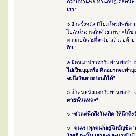
ถวายท่านพ่อ ท่านก็ปฏิเสธทันที 
เรา”
๏ อีกครั้งหนึ่ง มีโยมโทรศัพท์ผ
ไปฉันในงานนั้นด้วย เพราะได้ข่
ท่านก็ปฏิเสธที่จะไป แล้วต่อท้าย
กิน”
๏ มีคนมาปรารภกับท่านพ่อว่า 
ไม่เป็นบุญหรือ คิดอยากจะทำบุญเ
จะถึงวันตายก่อนก็ได้”
๏ อีกคนหนึ่งบอกกับท่านพ่อว่า
ตายนั่นแหละ”
๏
“มัวแต่นึกถึงวันเกิด ให้นึกถึ
๏
“คนเราทุกคนก็อยู่ในบัญชีตาย
ใครรู้ ฉะนั้น เราจะประมาทไม่ไ