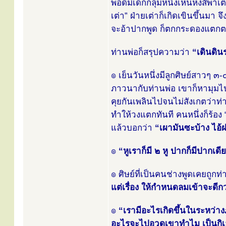
พอดีมีเด็กกลุ่มหนึ่งเห็นหงส์พา
เต่า” ฝ่ายเต่าก็เกิดเขินขึ้นมา 
จะอ้าปากพูด ก็ตกกระดองแตก
ท่านพ่อก็สรุปความว่า
“เดินดินร
๏ เย็นวันหนึ่งมีลูกศิษย์สาวๆ ๓-
ภาวนากับท่านพ่อ เขาก็หามุมไปต
คุยกันเพลินไปจนไม่สังเกตว่าท
ทำให้วงแตกทันที คนหนึ่งก็ร้อง 
แล้วบอกว่า
“เผามันซะบ้าง ไอ้ฝ
๏
“หูเราก็มี ๒ หู ปากก็มีปากเด
๏ ศิษย์ที่เป็นคนช่างพูดเคยถูกท
แต่เรื่อง ให้กำหนดลมเข้าจะดีก
๏
“เรามีอะไรเกิดขึ้นในระหว่า
อะไรจะไปอวดเขาทำไม เป็นกิเล