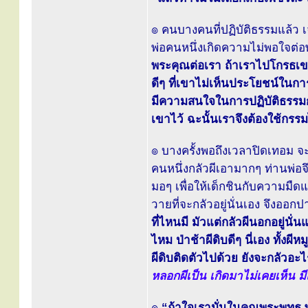
๏ คนบางคนที่ปฏิบัติธรรมแล้ว เจ
พ่อคนหนึ่งเกิดความไม่พอใจต่อพ่
พระคุณต่อเรา ถ้าเราไปโกรธเขา 
ดีๆ ที่เขาไม่เห็นประโยชน์ในการ
มีความสนใจในการปฏิบัติธรรมกั
เขาไว้ ฉะนั้นเราจึงต้องใช้กรร
๏ บางครั้งพอถึงเวลาปิดเทอม จะ
คนหนึ่งกลัวผีเอามากๆ ท่านพ่อจึงใ
มอๆ เพื่อให้เด็กชินกับความมืด
วายที่จะกลัวอยู่นั่นเอง จึงออ
ที่ไหนมี มัวแต่กลัวผีนอกอยู่นั่นแห
ไหม ป่าช้าผีดิบดีๆ นี่เอง ทั้งผีห
ผีดิบติดตัวไปด้วย ยังจะกลัวอะ
หลอกผีเป็น เกิดมาไม่เคยเห็น ม
๏
“ถ้าใจเรามั่นในคุณพระพุทธ