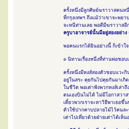
ครั้งหนึ่งมีลูกศิษย์ฆราวาสคนหนึ
ที่กรุงเทพฯ ถึงแม้ว่าเขาจะพยาบาล
จะหนีท่านเลย พอดีมีฆราวาสอีกค
ครูบาอาจารย์นั้นมีอยู่สองอย่าง คื
พอคนแรกได้ยินอย่างนี้ ก็เข้าใจทั
๏ นิทานเรื่องหนึ่งที่ท่านพ่อชอบเ
ครั้งหนึ่งมีหงส์สองตัวชอบแวะกินน
อยู่ในสระ คุยกันไปคุยกันมาเกิดค
ในชีวิต พอเต่าฟังพวกหงส์เล่าถึงส
ตนเองบินไม่ได้ ไม่มีโอกาสวาสน
เดี๋ยวพวกเราจะหาวิธีพาเธอขึ้น
ตัวใช้ปากคาบปลายไม้ไว้คนละข้
เต่าไปเที่ยวด้วยฝ่ายเต่าได้เห็น