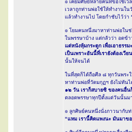
๏ เคยมีศิษย์หลายคนที่ขอใช้เวลาพ
เวลาถูกท่านพ่อใช้ให้ทำงานในวั
แล้วทำงานไป โดยกำชับไว้ว่า
๏ โยมคนหนึ่งมาหาท่านพ่อในช่ว
ในพรรษาบ้าง แต่กลัวว่า อดข้าว
แต่หนังหุ้มกระดูก เพื่อเอาธรร
เป็นเพราะอันนี้ที่เรายังต้องเวียน
นั้นให้จนได้
ในที่สุดก็ได้ถือศีล ๘ ทุกวันพร
หาท่านพ่อที่วัดมกุฏฯ ยังไม่ทันไ
๑๒ วัน เราก็สบายซิ ของคนอื่นก
ตลอดพรรษาทุกปีตั้งแต่วันนั้นมา
๏ ลูกศิษย์คนหนึ่งนั่งภาวนากับท
“แหม เรานี้คิดแพงนะ มันมาขอเ