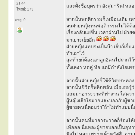
21:44
และตั้งชื่อบุตรว่า อังศุมาริน! หล
โพสต์:
173
จากนั้นพฤติกรรมก็เหมือนเดิม เพ
อายุ:
0
จนฝ่ายหญิงทนพฤติกรรมไม่ได้ต้
เรื่องกลับแย่ขึ้น เวลาผ่านไป ฝ่
มาเยาะเย้ยอีก
ฝ่ายหญิงแทบจะเป็นบ้า เจ็บก็เจ็บแต
ทำเอาไว้
สุดท้ายก็ต้องเอาลูก2คนไปฝากไว้
ทั้งเหงา หดหู่ ท้อ แต่มีกำลังใจเ
จากนั้นฝ่ายหญิงก็ใช้ชีวิตประคองต
จากนั้นชีวิตก็พลิกพลัน เมื่อเธอรู้ว
แถมมาอาระวาดที่ทำงาน ใส่ความ
ผู้หญิงเสียใจมากและบอกกับผู้ชา
ผู้ชายคนนี้ตอบว่า"ถ้าไม่ทำแบบนี้
จากนั้นคนที่มาอาระวาดก็ร้องไห้
เห้อออ นี่แหละผู้ชายบอกเป็นอุ
ฟังไปเหอะ เพราะเค้าหวังดี!! อาบ