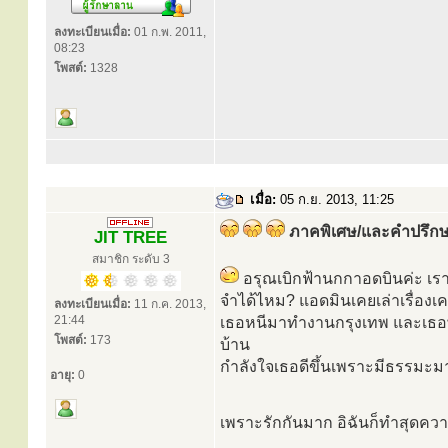
ลงทะเบียนเมื่อ:
01 ก.พ. 2011,
08:23
โพสต์:
1328
เมื่อ:
05 ก.ย. 2013, 11:25
ภาคพิเศษ/และคำปรึก
JIT TREE
สมาชิก ระดับ 3
อรุณเบิกฟ้านกกาอดบินค่ะ เร
จำได้ไหม? แอดมินเคยเล่าเรื่องเ
ลงทะเบียนเมื่อ:
11 ก.ค. 2013,
21:44
เธอหนีมาทำงานกรุงเทพ และเธอพบก
โพสต์:
173
บ้าน
กำลังใจเธอดีขึ้นเพราะมีธรรมะมา
อายุ:
0
เพราะรักกันมาก อิฉันก็ทำสุดคว