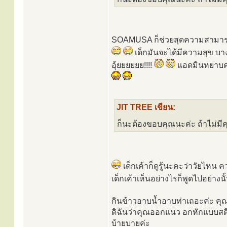
SOAMUSA ก็ช่วยสุดความสามารถอ่ะ
เด็กมันจะได้มีความสุข บาง
อุ้ยยยยยย!!!!
แอดมินหยาบคา
JIT TREE เขียน:
ก็นะต้องขอบคุณนะค่ะ ถ้าไม่มีค
เด็กเค้าก็ดูรู้นะคะว่าวัยไหน 
เด็กเค้าเห็นอย่างไรก็พูดไปอย่างน
กินข้าวอาบน้ำอาบท่าเถอะค่ะ ค
ดิฉันว่าคุณออกแนว อกหักแบบสต
บ้ายบายค่ะ