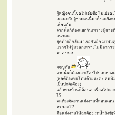
ผู้หญิงคนนี้ขอไม่เอ๋ยชื่อ ไม่เอ๋ยอะ
เธอคบกับผู้ชายคนนี้มาตั้งแต่ยังห
เพื่อนกัน
จากนั้นก็ต้องแยกกันเพราะผู้ชา
อนาคต
สุดท้ายก็กลับมาเจอกันอีก มาพบคุย
แรกๆไม่รู้หรอกเพราะไม่มีอาการปฎ
มาคงชอบ
ผจญภัย
จากนั้นก็ต้องเอาเรื่องไปบอกทางค
(พอดีต้องขอโทษด้วยนะค่ะ คนพิม
เป็นปกติเค๊อะ)
แล้วทางบ้านก็ต้องเอาเรื่องไปบอ
ไว้
จนต้องจัดงานแต่งงานที่ลอนดอน ฮ
หรอออ??
คือแต่งงานให้ถูกต้อง รดน้ำสังข์(