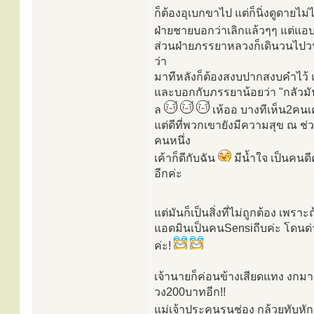
ก็ต้องอุเบกขาไป แต่ก็นิ่งดูดาย
ฝ่ายชายบอกว่าเลิกแล้วๆๆ แต่แ
ส่วนฝ่ายภรรยาหลวงก็เดินวนไปวน
ว่า
มาทีหลังก็ต้องสงบปากสงบคำไว้ แ
และบอกกับภรรยาน้อยว่า "กลัวมัน
ล
เห้ออ บางทีเห็น2คนเค้
แต่ดีที่พวกเขายังมีความสุข ณ ช่ว
คนหนึ่ง
เค้าก็ดีกับฉัน
มีน้ำใจ เป็นคนดี
อีกค่ะ
แต่มันก็เป็นสิ่งที่ไม่ถูกต้อง เพราะ
แอดมินเป็นคนSensiถีบค่ะ โดนด่าร
ค่ะ!
เจ้านายก็ค่อนข้างเสียดแทง งกมาก
วง200บาทอีก!!
แม่เจ้าประคุนรุนช่อง กล้วยทับหักห