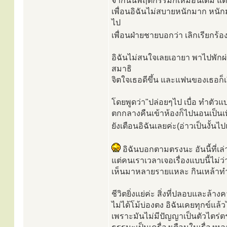
จากนั้นพฤติกรรมก็เหมือนเดิม แต่
เพื่อนอิฉันไม่สบายหนักมาก หน
ไป
เพื่อนฝ่ายชายบอกว่า เลิกเรียกร
อิฉันไม่สนใจเลยเอายา พาไปพักผ
สมาธิ
จิตใจเธอดีขึ้น และแฟนของเธอก็
โดยพูดว่า"ปล่อยๆไป เบื่อ ทำตัวแบบ
ตกกลางคืนเข้าห้องก็ไปนอนเป็นเพื
ยังเตือนอิฉันเลยค่ะ(อ่าวเป็นงั้น
อิฉันบอกตามตรงนะ อันนี้ที่เ
แต่คนเราเวลาเจอเรื่องแบบนี้ไม่
เห็นมาหลายรายแหละ กินเหล้าทำร้
ชีวิตยิ่งแย่ค่ะ สิ่งที่ปลอบและล้า
ไม่ได้โม้บ่องตง อิฉันเคยทุกข์แล
เพราะมันไม่มีปัญญาเป็นตัวไตร่ต