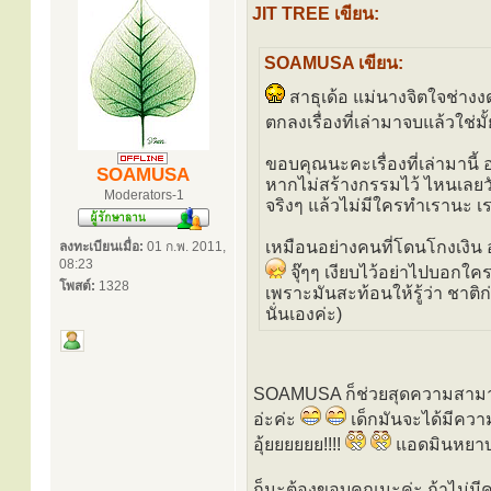
JIT TREE เขียน:
SOAMUSA เขียน:
สาธุเด้อ แม่นางจิตใจช่าง
ตกลงเรื่องที่เล่ามาจบแล้วใช่มั
ขอบคุณนะคะเรื่องที่เล่ามานี้
SOAMUSA
หากไม่สร้างกรรมไว้ ไหนเลยวันนี
Moderators-1
จริงๆ แล้วไม่มีใครทำเรานะ เราท
เหมือนอย่างคนที่โดนโกงเงิน
ลงทะเบียนเมื่อ:
01 ก.พ. 2011,
08:23
จุ๊ๆๆ เงียบไว้อย่าไปบอกใค
โพสต์:
1328
เพราะมันสะท้อนให้รู้ว่า ชาติก
นั่นเองค่ะ)
SOAMUSA ก็ช่วยสุดความสามารถอ
อ่ะค่ะ
เด็กมันจะได้มีความ
อุ้ยยยยยย!!!!
แอดมินหยาบ
ก็นะต้องขอบคุณนะค่ะ ถ้าไม่มีค