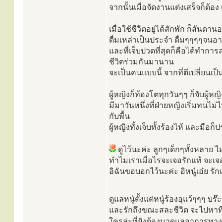
จากนั้นเมื่อจัดงานแต่งเสร็จก็ต้
เมื่อใช้ชีวิตอยู่ได้สักพัก ก็สันด
ดื่มเหล่าเป็นประจำ ดื่มๆๆๆๆจน
และที่เจ็บปวดที่สุดก็คือได้ทำกา
ชีวิตร่วมกันมานาน
จะเป็นคนแบบนี้ จากที่ตีเปลี่ยนเ
ผู้หญิงก็ท้องโตทุกวันๆๆ ก็จับผู้
มีมาวันหนึ่งที่ฝ่ายหญิงเริ่มทนไ
กับพื้น
ผู้หญิงทั้งเจ็บทั้งร้องไห้ และมือ
ดูไว้นะค่ะ ลูกๆเด็กๆทั้งหลาย 
ทำไมเราเมื่อไรจะเจอรักแท้ จะเจอ
อิฉันขอบอกไว้นะค่ะ อิหนู๋เอ๋ย รั
ดูแลหนู๋ตั้งแต่หนู๋ร้องอุแว้ๆๆๆ บร
และรักถึงขณะสละชีวิต จะไปหาที
ใครล่ะที่ยังต้องมาดูแลอาการทา