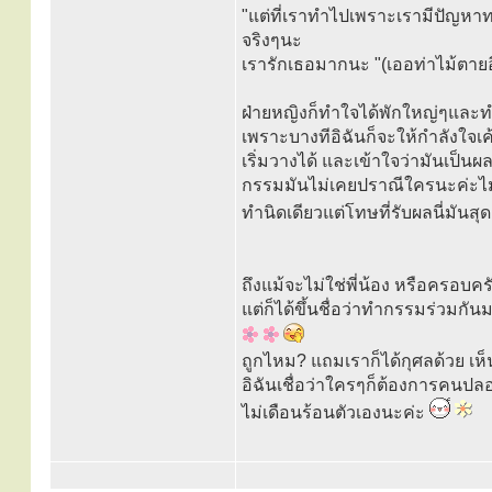
"แต่ที่เราทำไปเพราะเรามีปัญหาทา
จริงๆนะ
เรารักเธอมากนะ "(เออท่าไม้ตาย
ฝ่ายหญิงก็ทำใจได้พักใหญ่ๆและ
เพราะบางทีอิฉันก็จะให้กำลังใจเค
เริ่มวางได้ และเข้าใจว่ามันเป็นผล
กรรมมันไม่เคยปราณีใครนะค่ะไม่ใ
ทำนิดเดียวแต่โทษที่รับผลนี่มัน
ถึงแม้จะไม่ใช่พี่น้อง หรือครอบคร
แต่ก็ได้ขึ้นชื่อว่าทำกรรมร่วมกันม
ถูกไหม? แถมเราก็ได้กุศลด้วย เห็
อิฉันเชื่อว่าใครๆก็ต้องการคนปล
ไม่เดือนร้อนตัวเองนะค่ะ