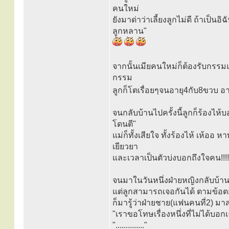
คนใหม่
ยังมาด่าว่าเลี้ยงลูกไม่ดี ถ้าเป
ลูกหลาน"
จากนั้นเมียคนใหม่ก็ต้องรับกรร
กรรม
ลูกก็โตเรื่อยๆจนอายุ4กับ8ขวบ อา
จนกลับบ้านไปครั้งนี้ลูกก็ร้องไห้บ
โดนตี"
แม่ก็ทั้งเสียใจ ทั้งร้องไห้ เห้ออ
เยียวยา
และเวลาเป็นตัวบ่งบอกถึงใจคน!!!!
จนมาในวันหนึ่งฝ่ายหญิงกลับบ้านก
แต่ลูกสามารถเจอกันได้ ตามข้อตก
ก็มารู้ว่าฝ่ายชาย(แฟนคนที่2) ม
"เราขอโทษเรื่องหนึ่งที่ไม่ได้บ
".............."