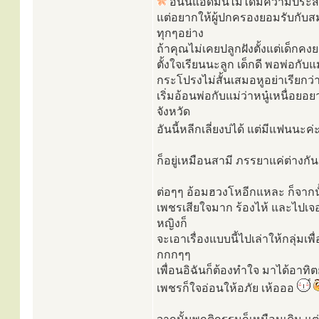
อันนี้แอดมินไม่ได้มีความประสงค
แต่อยากให้ผู้ปกครองยอมรับกับสม
ทุกๆอย่าง
ถ้าคุณไม่เคยปลูกฝังตั้งแต่เด็กค
ตั้งใจเรียนนะลูก เด็กดี พอพ่อกับ
กระโปรงไม่สั้นเสมอหูอย่าเรียก
เริ่มอ้อนพ่อกับแม่ว่าหนู๋เหนื่อย
จังหวัด
อันนี้หลีกเลี่ยงบ่ได้ แต่มีแฟน
ก็อยู่เหมือนสามี ภรรยาแค่ต่างกั
ต่อๆๆ อ้อมฮวงโหอีกแหละ ก็จากนั้
เพชรเสียใจมาก ร้องไห้ และไปเจอที
หญิงก็
จะเอาเรื่องแบบนี้ไปเล่าให้กลุ่มเพื
กกกๆๆ
เพื่อนอิฉันก็ต้องทำใจ มาได้อาทิตย์
เพชรก็ใจอ่อนให้อภัย เห้อออ