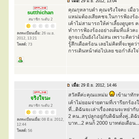
เมื่อ:
29 มิ.ย. 2012, 13:04
คุณกุหลาบดำ คุณจริงใจคะ เมื่อ
sutthichan
แหม่มต้องเสียคชจ.ในการฟ้องร้อง
สมาชิก ระดับ 2
เค้าไม่สามารถให้ค่าเลี้ยงดูบุตร 
ทำการฟ้องร้องอย่างเต็มที่แล้วคะ
ลงทะเบียนเมื่อ:
26 เม.ย.
ลูกจะเป็นยังไงไม่สน เพราะคิดว่าด
2012, 13:21
รู้สึกเดือดร้อน เลยไม่คิดที่จะพ
โพสต์:
73
การเดินหน้าต่อไปเลย ขอกำลังใจใ
เมื่อ:
29 มิ.ย. 2012, 14:46
สวัสดีค่ะคุณแหม่ม
เข้ามาทักทา
จริงใจนะ
เค้าไม่ยอมจ่ายตามที่เรารียกร้องใช
สมาชิก ระดับ 2
ที่...ดิฉันจะเล่าเรื่องตอนจะหย่ากับ
2 คน..สรุปลูกอยู่กับดิฉันทั้งคู่..
ลงทะเบียนเมื่อ:
08 มิ.ย. 2012,
บาท...2 คนก็ 2000 บาทต่อเดือน...เค
12:44
โพสต์:
56