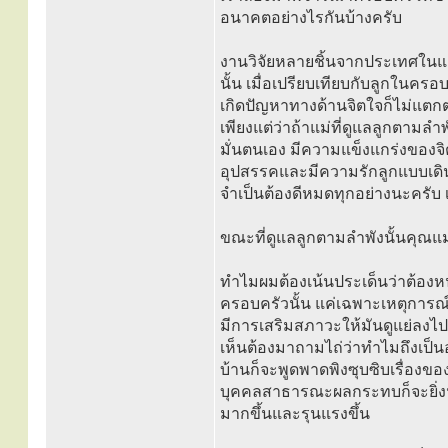
อนาคตอย่างไรกันบ้างครับ
งานวิจัยหลายชิ้นจากประเทศในแถ
นั้น เมื่อเปรียบเทียบกับลูกในครอ
เกิดปัญหาทางด้านจิตใจก็ไม่แตก
เพียงแต่ว่าถ้าแม่ที่ดูแลลูกตามลำ
มั่นตนเอง มีความแข็งแกร่งของ
อุปสรรคและมีความรักลูกแบบเดินสา
จำเป็นต้องดีหมดทุกอย่างนะครับ เพ
ขณะที่ดูแลลูกตามลำพังนั้นคุณแม
ทำไมผมต้องเน้นประเด็นว่าต้องห
ครอบครัวนั้น แค่เฉพาะเหตุการณ์ใ
มีการเสริมสภาวะให้มันดูแย่ลงไป
เห็นต้องมาถามไถ่ว่าทำไมถึงเป็นอ
บ้านก็จะพูดพาดพิงซุบซิบเรื่องของค
บุคคลสาธารณะผลกระทบก็จะยิ่งนา
มากขึ้นและรุนแรงขึ้น