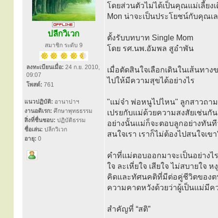
โดยส่วนตัวไม่ได้เป็นคุณแม่เลี้ยง
Mon น่าจะเป็นประโยชน์กับคุณเ
ปลีกวิเวก
ตั้งรับบทบาท Single Mom
สมาชิก ระดับ 9
โดย รศ.นพ.อัมพล สูอำพัน
ลงทะเบียนเมื่อ:
24 ก.ย. 2010,
เมื่อตัดสินใจเลือกเดินในเส้นทางข
09:07
ไปให้มีความสุขได้อย่างไร
โพสต์:
761
"แม่จ๋า พ่อหนูไปไหน" ลูกสาวถาม
แนวปฏิบัติ:
อานาปาฯ
งานอดิเรก:
ศึกษาพุทธธรรม
เปรยกับแม่ด้วยความสงสัยเช่นกัน ด้
สิ่งที่ชื่นชอบ:
ปฏิบัติธรรม
อย่างนั้นแม่ก็จะตอบลูกอย่างทันทีว่
ชื่อเล่น:
ปลีกวิเวก
สนใจเรา เราก็ไม่ต้องไปสนใจเขา
อายุ:
0
คำที่แม่ตอบออกมาจะเป็นอย่างไรย
ใจ ละเหี่ยใจ เสียใจ ไม่สบายใจ หง
คิดและทัศนคติที่มีต่อคู่ชีวิตขอ
ความคาดหวังด้วยว่าผู้เป็นแม่มีค
สำคัญที่ “สติ”