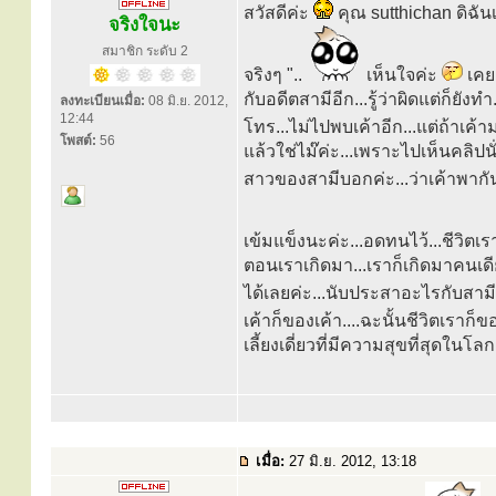
สวัสดีค่ะ
คุณ sutthichan ดิฉัน
จริงใจนะ
สมาชิก ระดับ 2
จริงๆ "..
เห็นใจค่ะ
เคย
กับอดีตสามีอีก...รู้ว่าผิดแต่ก็ยัง
ลงทะเบียนเมื่อ:
08 มิ.ย. 2012,
12:44
โทร...ไม่ไปพบเค้าอีก...แต่ถ้าเค้ามา
โพสต์:
56
แล้วใช่ไม๊ค่ะ...เพราะไปเห็นคลิปนั
สาวของสามีบอกค่ะ...ว่าเค้าพากัน
เข้มแข็งนะค่ะ...อดทนไว้...ชีวิตเ
ตอนเราเกิดมา...เราก็เกิดมาคนเด
ได้เลยค่ะ...นับประสาอะไรกับสาม
เค้าก็ของเค้า....ฉะนั้นชีวิตเราก็ข
เลี้ยงเดี่ยวที่มีความสุขที่สุดในโล
เมื่อ:
27 มิ.ย. 2012, 13:18