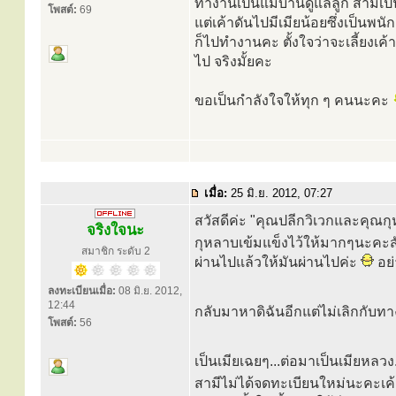
ทำงานเป็นแม่บ้านดูแลลูก สามีเป
โพสต์:
69
แต่เค้าดันไปมีเมียน้อยซึ่งเป็นพน
ก็ไปทำงานคะ ตั้งใจว่าจะเลี้ยงเค้าใ
ไป จริงมั้ยคะ
ขอเป็นกำลังใจให้ทุก ๆ คนนะคะ
เมื่อ:
25 มิ.ย. 2012, 07:27
สวัสดีค่ะ "คุณปลีกวิเวกและคุณ
จริงใจนะ
กุหลาบเข้มแข็งไว้ให้มากๆนะคะส
สมาชิก ระดับ 2
ผ่านไปแล้วให้มันผ่านไปค่ะ
อย่
ลงทะเบียนเมื่อ:
08 มิ.ย. 2012,
12:44
กลับมาหาดิฉันอีกแต่ไม่เลิกกับ
โพสต์:
56
เป็นเมียเฉยๆ...ต่อมาเป็นเมียหลวง.
สามีไม่ได้จดทะเบียนใหม่นะคะเ