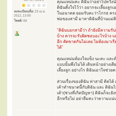
คุณแหม่มคะ ดิฉันว่าอย่าไปหวังน้ำ
ดิฉันตั้งใจไว้ว่า อยากจะเลี้ยงลูก
ลงทะเบียนเมื่อ:
23 เม.ย.
ในอนาคต ยอมรับคะว่าโกรธ ครอบค
2012, 13:00
พ่อของสามี มาหาดิฉันที่บ้านแม่
โพสต์:
69
"ดิฉันบอกสามีว่า ถ้ายังมีความรับ
บ้าง ควรจะรับผิดชอบอะไรบ้าง แต
อีก ตัดขาดกันไม่เลย ไม่ต้องมาเรี
ได้"
คุณแหม่มต้องใจแข็ง นะคะ และต้
แบบนั้นพึ่งไม่ได้ เดินหน้าอย่าง
เลี้ยงลูก อย่างไร ดิฉันเอาใจช่วย
ส่วนเรื่องของดิฉัน ท่าสามี คิดได
เค้าทำขนาดนี้กับดิฉัน และ ดิฉันไ
เค้า(ช่วงที่เกิดปัญหา) ดิฉันก็จะ
อีกหรือไม่ อย่าลืมคะว่าความแน