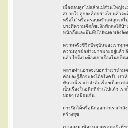
เมื่อตอบลูกไปแล้วแม่ส่วนใหญ่จะ
สบายใจ ลูกจะคิดอย่างไร แล้วจะ
หรือไม่ หรือครอบครัวแม่ลูกจะไป
บางทีความคิดก็ชะงักพักลงได้บ้า
หนักอึ้งและมึนทึบไปหมด พลังจิต
ความจริงชีวิตปัจจุบันของเราทุกคน
ความทุกข์อย่างมากมายอยู่แล้ว จึง
แล้ว ไยจึงจะต้องเอาเรื่องในอดีต
หลายท่านอาจจะบอกว่าเราห้ามควา
ค่อยจะรู้สึกจบลงได้จริงครับ เร
ทันว่านี่เรากำลังคิดเรื่อยเปื่อย เ
เป็นเรื่องในอดีตที่ผ่านไปแล้ว เร
บ่อยๆ เหมือนกัน
การนึกได้หรือนึกออกว่าเรากำลังจ
สร้างสุข
เราลองมาพิจารณาครอบครัวที่ขาด