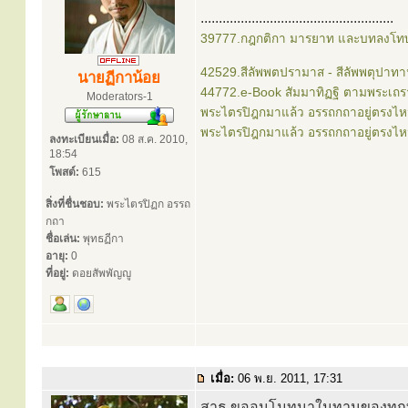
.....................................................
39777.กฎกติกา มารยาท และบทลงโทษ
42529.สีลัพพตปรามาส - สีลัพพตุปาท
นายฏีกาน้อย
44772.e-Book สัมมาทิฏฐิ ตามพระเถร
Moderators-1
พระไตรปิฎกมาแล้ว อรรถกถาอยู่ตรงไห
พระไตรปิฎกมาแล้ว อรรถกถาอยู่ตรงไห
ลงทะเบียนเมื่อ:
08 ส.ค. 2010,
18:54
โพสต์:
615
สิ่งที่ชื่นชอบ:
พระไตรปิฏก อรรถ
กถา
ชื่อเล่น:
พุทธฏีกา
อายุ:
0
ที่อยู่:
ดอยสัพพัญญู
เมื่อ:
06 พ.ย. 2011, 17:31
สาธุ ขออนุโมทนาในทานของทุก