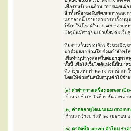
ปี พ.ศ. ๒๕๕๑
เว็บได้จัดตั้ง
server
เพื่อรองรับงานด้าน “การเผยแผ่ธร
อีกทั้งเพื่อรองรับพัฒนาการและ
นอกจากนี้ เรายังสามารถเกื้อหนุน ‘
ให้มาใช้โฮสต์ใน server ของเว็บธ
ปัจจุบันมีสาธุชนเข้าเยี่ยมชมเว็
ทีมงานเว็บธรรมจักร จึงขอเชิญชว
มาร่วมแรง ร่วมใจ ร่วมกำลังทรัพ
เพื่อทำนุบำรุงและสืบต่ออายุพระพ
ทั้งนี้ เพื่อให้เว็บไซต์แห่งนี้เป
ที่สาธุชนทุกท่านสามารถเข้ามา
โดยให้ช่วยกันสนับสนุนค่าใช้จ่า
(๑)
ค่าฝากวางเครื่อง server (Co
[กำหนดชำระ วันที่ ๗ ธันวาคม 
(๒)
ค่าต่ออายุโดเมนเนม dhamma
[กำหนดชำระ วันที่ ๑๐ เมษายน 
(๓)
ค่าจัดซื้อ server ตัวใหม่ 