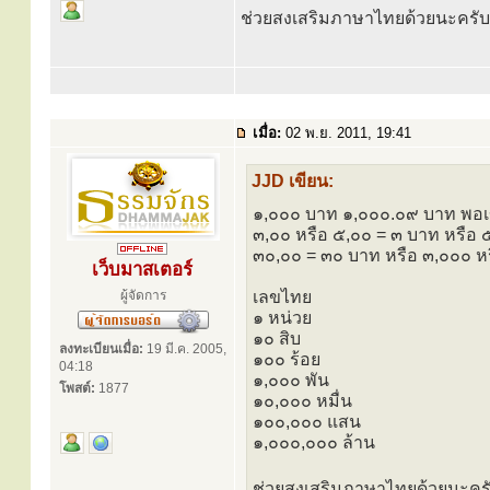
ช่วยสงเสริมภาษาไทยด้วยนะครั
เมื่อ:
02 พ.ย. 2011, 19:41
JJD เขียน:
๑,๐๐๐ บาท ๑,๐๐๐.๐๙ บาท พอเ
๓,๐๐ หรือ ๕,๐๐ = ๓ บาท หรือ
๓๐,๐๐ = ๓๐ บาท หรือ ๓,๐๐๐ ห
เว็บมาสเตอร์
ผู้จัดการ
เลขไทย
๑ หน่วย
๑๐ สิบ
ลงทะเบียนเมื่อ:
19 มี.ค. 2005,
๑๐๐ ร้อย
04:18
๑,๐๐๐ พัน
โพสต์:
1877
๑๐,๐๐๐ หมื่น
๑๐๐,๐๐๐ แสน
๑,๐๐๐,๐๐๐ ล้าน
ช่วยสงเสริมภาษาไทยด้วยนะคร