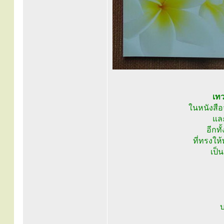
เทว
ในหนังสือจ
และ
อีกท
ที่ทรงให
เป็
บ