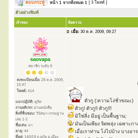
หน้า
1
จากทั้งหมด
1
[ 3 โพสต์ ]
ตัวอย่างพิมพ์
เจ้าของ
ข้อความ
เมื่อ:
30 ต.ค. 2009, 09:27
saovapa
สมาชิก ระดับ 6
ลงทะเบียนเมื่อ:
28 ต.ค. 2009,
15:47
โพสต์:
414
ตัวกู (:ความโง่ชั่วขณะ)
แนวปฏิบัติ:
ดูจิต
งานอดิเรก:
อ่านหนังสือ
ตัวกู! ตัวกู!! ตัวกู!!!
สิ่งที่ชื่นชอบ:
วิปัสนา-กรรมฐาน
มิใช่สิ่ง มีอยู่ เป็นพื้นฐาน;
เล่ม 1-2
มันเป็นเพียง จิตพลุ่ง เฉพาะกา
ชื่อเล่น:
นา
อายุ:
44
เมื่อเราท่าน โง่ไปบ้าง บางอา
ที่อยู่:
140/19 ถ.อภัย อ.เมือง