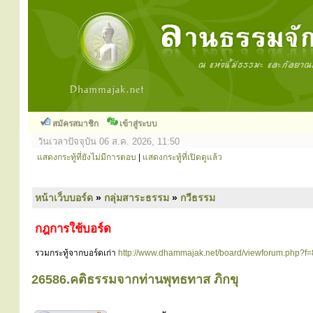
สมัครสมาชิก
เข้าสู่ระบบ
วันเวลาปัจจุบัน 06 ส.ค. 2026, 11:50
แสดงกระทู้ที่ยังไม่มีการตอบ
|
แสดงกระทู้ที่เปิดดูแล้ว
หน้าเว็บบอร์ด
»
กลุ่มสาระธรรม
»
กวีธรรม
กฎการใช้บอร์ด
รวมกระทู้จากบอร์ดเก่า
http://www.dhammajak.net/board/viewforum.php?f=
26586.คติธรรมจากท่านพุทธทาส ภิกขุ