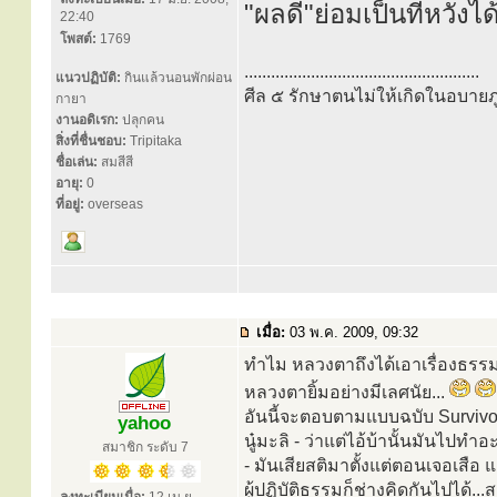
"ผลดี"ย่อมเป็นที่หวัง
22:40
โพสต์:
1769
.....................................................
แนวปฏิบัติ:
กินแล้วนอนพักผ่อน
ศีล ๕ รักษาตนไม่ให้เกิดในอบายภู
กายา
งานอดิเรก:
ปลุกคน
สิ่งที่ชื่นชอบ:
Tripitaka
ชื่อเล่น:
สมสีสี
อายุ:
0
ที่อยู่:
overseas
เมื่อ:
03 พ.ค. 2009, 09:32
ทำไม หลวงตาถึงได้เอาเรื่องธรรม 
หลวงตายิ้มอย่างมีเลศนัย...
อันนี้จะตอบตามแบบฉบับ Survivo
yahoo
นู๋มะลิ - ว่าแต่ไอ้บ้านั้นมันไปทำ
สมาชิก ระดับ 7
- มันเสียสติมาตั้งแต่ตอนเจอเสือ 
ผู้ปฏิบัติธรรมก็ช่างคิดกันไปได้..