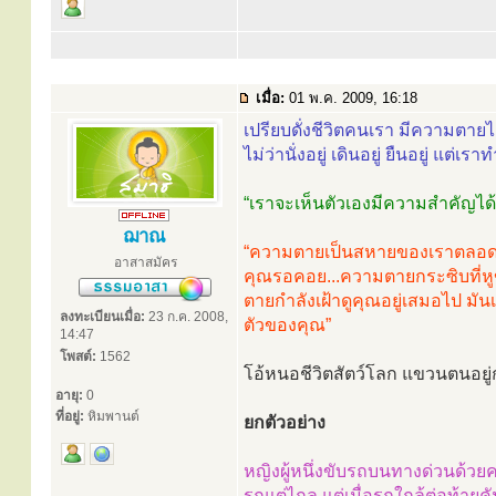
เมื่อ:
01 พ.ค. 2009, 16:18
เปรียบดั่งชีวิตคนเรา มีความตา
ไม่ว่านั่งอยู่ เดินอยู่ ยืนอยู่ แต่เ
“เราจะเห็นตัวเองมีความสำคัญได้อ
ฌาณ
“ความตายเป็นสหายของเราตลอดไป
อาสาสมัคร
คุณรอคอย...ความตายกระซิบที่หูขอ
ตายกำลังเฝ้าดูคุณอยู่เสมอไป มัน
ลงทะเบียนเมื่อ:
23 ก.ค. 2008,
ตัวของคุณ”
14:47
โพสต์:
1562
โอ้หนอชีวิตสัตว์โลก แขวนตนอยู
อายุ:
0
ที่อยู่:
หิมพานต์
ยกตัวอย่าง
หญิงผู้หนึ่งขับรถบนทางด่วนด้วยค
รถแต่ไกล แต่เมื่อรถใกล้ต่อท้ายค