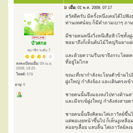
เมื่อ:
01 พ.ค. 2009, 07:17
สวัสดีครับ มีครั้งหนึ่งเคยได้ไป
ท่านเทศน์จบ ก็มีคำถามเบาๆ ถาม
มีชายคนหนึ่งวิ่งหนีเสือหิวโซทั้ง
พอมาถึงก็เห็นต้นไม้ใหญ่ริมผาแผ่ก
บัวศกล
สมาชิก ระดับ 7
และด้วยความรีบเขาจึงกระโดดคว้าจ
ที่อยู่ไม่ไกล
ลงทะเบียนเมื่อ:
09 เม.ย.
2009, 19:25
โพสต์:
579
ขณะที่เขากำลังจะโยนตัวข้ามไปอี
ฝูงใหญ่ กำลังจ้อง และเดินตรงเข้าม
อายุ:
0
ชายคนนั้นจึงมองลงไปทางด้านล่า
และมีจรเข้ฝูงใหญ่ กำลังส่งสายตา
ชายคนนั้นจึงคิดจะไต่เถาวัลย์ขึ
แต่พอเงยหน้าขึ้นไป ก็เห็นงูเหลือ
ค่อยๆเลื้อย แลบลิ้น ไต่เถาวัลย์ลง