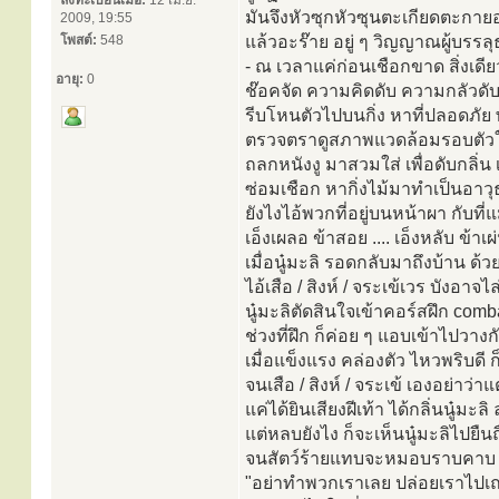
ลงทะเบียนเมื่อ:
12 เม.ย.
มันจึงหัวซุกหัวซุนตะเกียดตะกายอย
2009, 19:55
โพสต์:
548
แล้วอะร๊าย อยู่ ๆ วิญญาณผู้บรรลุ
- ณ เวลาแค่ก่อนเชือกขาด สิ่งเด
อายุ:
0
ช๊อคจัด ความคิดดับ ความกลัวดั
รีบโหนตัวไปบนกิ่ง หาที่ปลอดภัย 
ตรวจตราดูสภาพแวดล้อมรอบตัวให้ล
ถลกหนังงู มาสวมใส่ เพื่อดับกลิ่น เอ
ซ่อมเชือก หากิ่งไม้มาทำเป็นอาว
ยังไงไอ้พวกที่อยู่บนหน้าผา กับที
เอ็งเผลอ ข้าสอย .... เอ็งหลับ ข้าเผ
เมื่อนู๋มะลิ รอดกลับมาถึงบ้าน ด้วย
ไอ้เสือ / สิงห์ / จระเข้เวร บังอาจ
นู๋มะลิตัดสินใจเข้าคอร์สฝึก com
ช่วงที่ฝึก ก็ค่อย ๆ แอบเข้าไปวา
เมื่อแข็งแรง คล่องตัว ไหวพริบดี 
จนเสือ / สิงห์ / จระเข้ เองอย่าว่าแ
แค่ได้ยินเสียงฝีเท้า ได้กลิ่นนู๋ม
แต่หลบยังไง ก็จะเห็นนู๋มะลิไปยื
จนสัตว์ร้ายแทบจะหมอบราบคาบ 
"อย่าทำพวกเราเลย ปล่อยเราไปเถอ