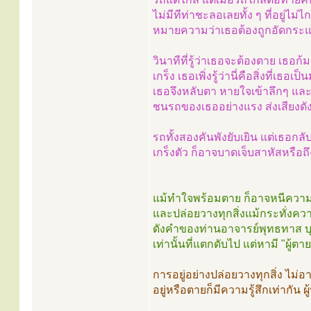
ไม่มีทีท่าชะลอเลยทั้ง ๆ ที่อยู่ไ
หมายความว่าเธอต้องถูกอัดกระแ
วินาทีที่รู้ว่าเธอจะต้องตาย เธอก
เกร็ง เธอเพิ่งรู้ว่านี่คือสิ่งที่
เธอจึงหลับตา หายใจเข้าลึกๆ และปล
ชนรถของเธออย่างแรง ส่งเสียงดัง
รถทั้งสองคันพังยับเยิน แต่เธอก
เกร็งตัว ก็อาจบาดเจ็บสาหัสหรื
แม้ทำใจพร้อมตาย ก็อาจหนีความต
และปล่อยวางทุกสิ่งแม้กระทั่งความ
ดังคำของท่านอาจารย์พุทธทาส บุค
เท่านั้นที่แตกดับไป แต่หามี "ผู้ตาย
การอยู่อย่างปล่อยวางทุกสิ่ง ไม่
อยู่หรือตายก็มีความรู้สึกเท่ากัน 