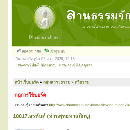
สมัครสมาชิก
เข้าสู่ระบบ
วันเวลาปัจจุบัน 07 ส.ค. 2026, 12:15
แสดงกระทู้ที่ยังไม่มีการตอบ
|
แสดงกระทู้ที่เปิดดูแล้ว
หน้าเว็บบอร์ด
»
กลุ่มสาระธรรม
»
กวีธรรม
กฎการใช้บอร์ด
รวมกระทู้จากบอร์ดเก่า
http://www.dhammajak.net/board/viewforum.php?f=
18817.อรหันต์ (ท่านพุทธทาสภิกขุ)