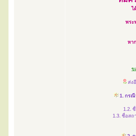
ได
พระพ
หาก
ข
ส่งอี
1. กรณี
1.2. 
1.3. ชื่อสถ