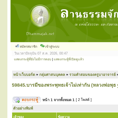
สมัครสมาชิก
เข้าสู่ระบบ
วันเวลาปัจจุบัน 07 ส.ค. 2026, 00:47
แสดงกระทู้ที่ยังไม่มีการตอบ
|
แสดงกระทู้ที่เปิดดูแล้ว
หน้าเว็บบอร์ด
»
กลุ่มศาสนบุคคล
»
รวมคำสอนของครูบาอาจารย์
59845.บารมีของพระพุทธเจ้าไม่เท่ากัน (หลวงพ่อพุธ 
หน้า
1
จากทั้งหมด
1
[ 2 โพสต์ ]
ตัวอย่างพิมพ์
เจ้าของ
ข้อความ