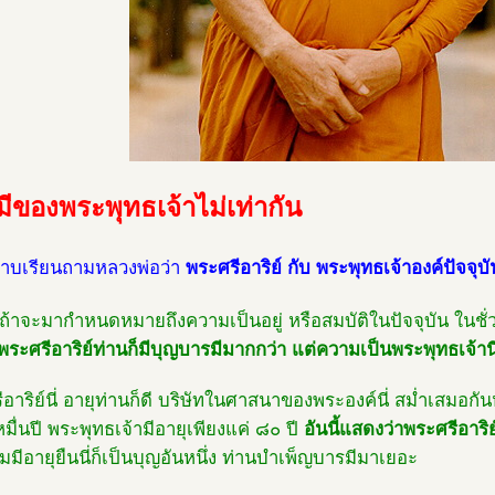
ีของพระพุทธเจ้าไม่เท่ากัน
กราบเรียนถามหลวงพ่อว่า
พระศรีอาริย์ กับ พระพุทธเจ้าองค์ปัจจุบั
 ถ้าจะมากำหนดหมายถึงความเป็นอยู่ หรือสมบัติในปัจจุบัน ในชั่วช
พระศรีอาริย์ท่านก็มีบุญบารมีมากกว่า แต่ความเป็นพระพุทธเจ้าน
อาริย์นี่ อายุท่านก็ดี บริษัทในศาสนาของพระองค์นี่ สม่ำเสมอกันห
ื่นปี พระพุทธเจ้ามีอายุเพียงแค่ ๘๐ ปี
อันนี้แสดงว่าพระศรีอาริ
มีอายุยืนนี่ก็เป็นบุญอันหนึ่ง ท่านบำเพ็ญบารมีมาเยอะ