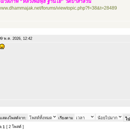
มวลภาพ “หลวงพ่อพุธ ฐานิโย” วัดป่าสาลวัน
//www.dhammajak.net/forums/viewtopic.php?f=38&t=28489
9 พ.ค. 2026, 12:42
แสดงโพสต์จาก:
เรียงตาม
มด
1
[ 2 โพสต์ ]