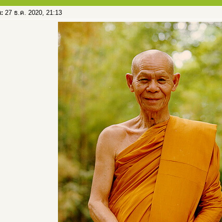
อ:
27 ธ.ค. 2020, 21:13