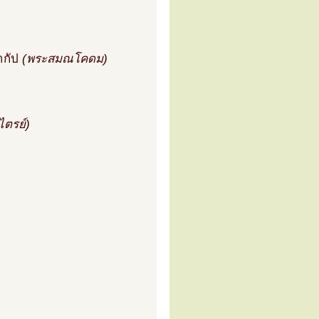
ากัป
(พระสมณโคดม)
ไตรย์)