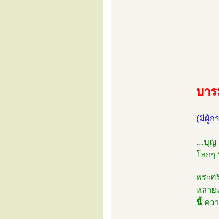
บารม
(มีผู้
...บุญ
โลกๆ
พระศรี
หลายหม
นี้
ความ