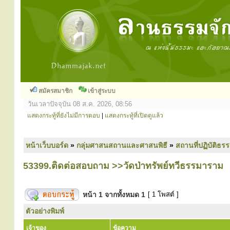
สมัครสมาชิก
เข้าสู่ระบบ
วันเวลาปัจจุบัน 08 ส.ค. 2026, 08:56
แสดงกระทู้ที่ยังไม่มีการตอบ
|
แสดงกระทู้ที่เปิดดูแล้ว
หน้าเว็บบอร์ด
»
กลุ่มศาสนสถานและศาสนพิธี
»
สถานที่ปฏิบัติธร
53399.ติดต่อสอบถาม >>วัดป่าทรัพย์ทวีธรรมาราม
หน้า
1
จากทั้งหมด
1
[ 1 โพสต์ ]
ตัวอย่างพิมพ์
เจ้าของ
ข้อความ