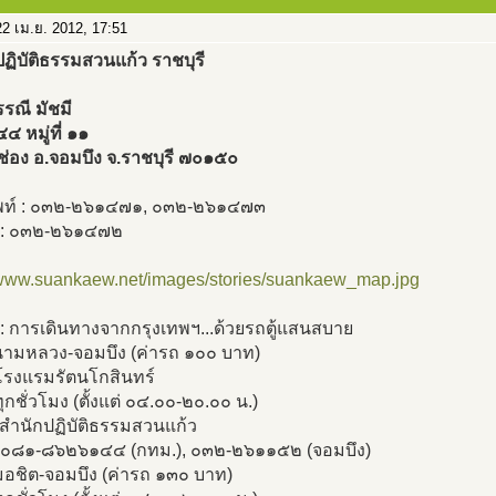
2 เม.ย. 2012, 17:51
ฏิบัติธรรมสวนแก้ว ราชบุรี
รรณี มัชมี
๔๔ หมู่ที่ ๑๑
ช่อง อ.จอมบึง จ.ราชบุรี ๗๐๑๕๐
พท์ : ๐๓๒-๒๖๑๔๗๑, ๐๓๒-๒๖๑๔๗๓
 : ๐๓๒-๒๖๑๔๗๒
//www.suankaew.net/images/stories/suankaew_map.jpg
 : การเดินทางจากกรุงเทพฯ...ด้วยรถตู้แสนสบาย
ามหลวง-จอมบึง (ค่ารถ ๑๐๐ บาท)
าโรงแรมรัตนโกสินทร์
ุกชั่วโมง (ตั้งแต่ ๐๔.๐๐-๒๐.๐๐ น.)
ึงสำนักปฏิบัติธรรมสวนแก้ว
. ๐๘๑-๘๖๒๖๑๔๔ (กทม.), ๐๓๒-๒๖๑๑๕๒ (จอมบึง)
อชิต-จอมบึง (ค่ารถ ๑๓๐ บาท)