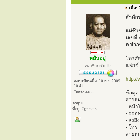
เมื่อ:
2
สำนักป
แม่ชีว
เลขที่ 
ต.ปาก
หลับอยุ่
โทรศั
แฟกซ์
สมาชิกระดับ 19
http:
ลงทะเบียนเมื่อ:
10 พ.ย. 2009,
10:41
โพสต์:
4463
ข้อมูล
สายสน
อายุ:
0
- หน้
ที่อยู่:
วัฏสงสาร
- ออกท
- ส่งถ
- โทร
สายหม