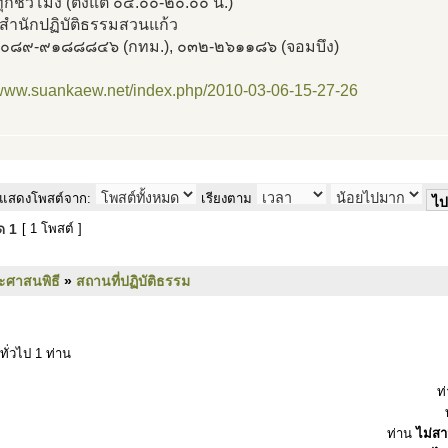
ุกชั่วโมง (ตั้งแต่ ๐๔.๐๐-๒๐.๐๐ น.)
ึงสำนักปฏิบัติธรรมสวนแก้ว
. ๐๘๙-๙๑๘๘๘๔๖ (กทม.), ๐๓๒-๒๖๑๑๘๖ (จอมบึง)
/www.suankaew.net/index.php/2010-03-06-15-27-26
แสดงโพสต์จาก:
เรียงตาม
มด
1
[ 1 โพสต์ ]
ะศาสนพิธี
»
สถานที่ปฏิบัติธรรม
ทั่วไป 1 ท่าน
ท
ท่าน
ไม่ส