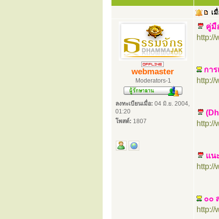
เมื
คู่ม
http:
การเ
webmaster
http:
Moderators-1
ลงทะเบียนเมื่อ:
04 มิ.ย. 2004,
01:20
(Dh
โพสต์:
1807
http:
เเน
http:
๐๐ ส
http: