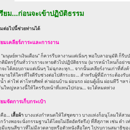
รียม...ก่อนจะเข้าปฏิบัติธรรม
ยมต่อไปนี้ช่วยท่านได้
รียมเคลียร์ภาระและการงาน
เป็น “มนุษย์หาเงินเดือน” ก็ควรรีบลางานแต่เนิ่นๆ พอใบลาอนุมัติ ก็ร
ติมิตรรู้กันทั่วว่าเราจะหายตัวไปปฏิบัติธรรม (มารหน้าไหนก็อย
าจะได้สอบถามแต่เนิ่นๆ ไม่ฉุกละหุก... จากนั้นเคลียร์งานเก่าที่คั่งค้
มายให้ใครที่ใจดีรับช่วงต่อไปสักระยะ... สำหรับผู้ที่มีภาระต้องรั
าน้ำ ค่าไฟ ค่าโทรศัพท์ ค่าผ่อนบ้าน ผ่อนรถ ผ่อนตู้เย็น ผ่อนทีวี
นใหญ่หลวงนี้ให้ใครรับหน้าที่แทนไปก่อน... จะได้หมดห่วง
รียมจัดการเก็บกระเป๋า
คือ...
เสื้อผ้า
บางแห่งกำหนดให้ใส่ชุดขาว บางแห่งก็อนุโลมให้สวม
ี่กว้างพอจะนั่งกรรมฐานได้โดยไม่อึดอัดรัดรึง) ที่สีสุภาพ เช่น ดำ เ
ื้อมีแขนสีขาวที่ไม่มีลวดลายหรือตัวหนังสือใดๆ ไปรบกวนสมาธิของผ