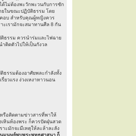
จะได้ไม่ต้องพะวักพะวนกับการซัก
ส่สบายในขณะปฏิบัติธรรม โดย
คอบ สำหรับคุณผู้หญิงควร
พราะเรามักจะสมาทานศีล 8 กัน
ฏิบัติธรรม ควรนำร่มและไฟฉาย
นำติดตัวไปให้เป็นกังวล
ัติธรรมต้องอาศัยพละกำลังทั้ง
เรี่ยวแรง ง่วงเหงาหาวนอน
 หรือติดตามข่าวสารที่พาให้
่างเหินห้องพระ ก็ควรปัดฝุ่นสวด
พราะมักจะมีเหตุให้ละล้าละลัง
ดเป็นมนุษย์พบพระพุทธศาสนา ก็