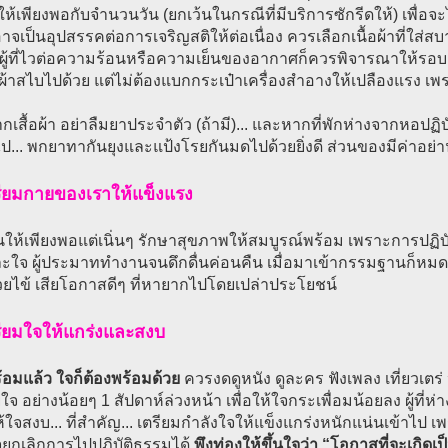
้าให้เพียงพอกับจำนวนวัน (ยกเว้นในกรณีที่มีบริการซักรีดให้) เพื่อ
่อาจเป็นอุปสรรคต่อการเจริญสติให้ต่อเนื่อง ควรเลือกเนื้อผ้าที่ใ
ผู้ที่ไวต่อความร้อนหรือความเย็นของอากาศก็ควรพิจารณาให้รอบ
ผ้าสไบไปด้วย แต่ไม่ต้องแบกกระเป๋าเครื่องสำอางให้เปลืองแรง เ
เสื้อผ้า อย่าลืมยาประจำตัว (ถ้ามี)... และหากที่พักห่างจากหอป
ไป... พกยาทากันยุงและแป้งโรยกันมดไปด้วยยิ่งดี ส่วนของมีค่าอย่า
รียมกายของเราให้แข็งแรง
นให้เพียงพอแต่เนิ่นๆ รักษาสุขภาพให้สมบูรณ์พร้อม เพราะการปฏิบ
ะใจ ผู้ประมาททำงานจนดึกดื่นค่อนคืน เมื่อมาเข้ากรรมฐานก็หมด
วยไข้ เสียโอกาสดีๆ ที่หายากไปโดยเปล่าประโยชน์
รียมใจให้แกร่งและสงบ
อมแล้ว ใจก็ต้องพร้อมด้วย
ควรงดดูหนัง ดูละคร ฟังเพลง เที่ยวเตร่
ยใจ อย่างน้อยๆ 1 สัปดาห์ล่วงหน้า เพื่อให้ใจกระเพื่อมน้อยลง ผู้ที่ห
้ใจสงบ... ที่สำคัญ... เตรียมกำลังใจให้แข็งแกร่งหนักแน่นเข้าไป เ
ยกเลิกการไปปฏิบัติธรรมได้
พึงท่องให้ขึ้นใจว่า “โอกาสที่จะเกิ