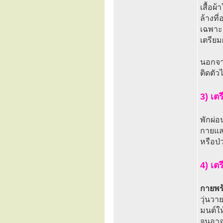
เสื้อผ
ล้างที
เฉพาะ
เตรียม
นอกจาก
ติดตัว
3) เต
พักผ่อ
กายแล
หรือป่
4) เต
กายพร้
วุ่นวา
มนต์ให
จนอาจ