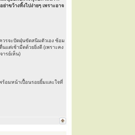
มาอย่าขว้างทิ้งไปง่ายๆ เพราะอาจ
็ควรจะปัดฝุ่นขัดสนิมตัวเอง ซ้อม
นแต่เช้ามืดด้วยยิ่งดี (เพราะคง
จารย์เห็น)
าพร้อมหน้าเปื้อนรอยยิ้มและใจที่