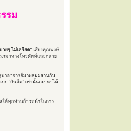
ิธรรม
บายๆ ไม่เครียด”
เสียงคุณพงษ์
รารภมาทางโทรศัพท์และกลาย
ครูบาอาจารย์มาผสมผสานกับ
บ “กันลืม” เท่านั้นเอง หาได้
งผลให้ทุกท่านก้าวหน้าในการ