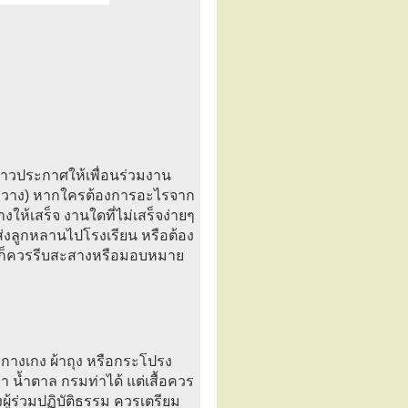
ีบป่าวประกาศให้เพื่อนร่วมงาน
่าขวาง) หากใครต้องการอะไรจาก
างให้เสร็จ งานใดที่ไม่เสร็จง่ายๆ
บส่งลูกหลานไปโรงเรียน หรือต้อง
 ฯลฯ ก็ควรรีบสะสางหรือมอบหมาย
กางเกง ผ้าถุง หรือกระโปรง
ท่า น้ำตาล กรมท่าได้ แต่เสื้อควร
ู้ร่วมปฏิบัติธรรม ควรเตรียม