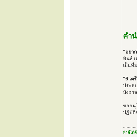
คำน
“อยากไ
พันธ์
เป็นที
“6 เตรี
ประสบก
บังอาจ
ขออนุโ
ปฏิบัต
...........
ทำดีได้ดี