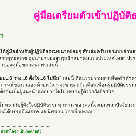
คู่มือเตรียมตัวเข้าปฏิบัต
ำ
ด้คู่มือสำหรับผู้ปฏิบัติธรรมขนาดย่อมๆ สักเล่มครับ เอาแบบอ่านส
 เสาวพุทธสุเวช อุปนายกของยุวพุทธิกสมาคมแห่งประเทศไทยฯ ป
่มาของคู่มือขนาดพกพาเล่มนี้
ยม...6 วาง...6 ตั้งใจ...6 ไม่ลืม”
เล่มนี้ ดิฉันรวบรวมจากที่จดจำคำ
ารณ์ของตนเอง ด้วยหวังว่าจะช่วยสะกิดเตือนเพื่อนผู้ปฏิบัติธรรมแบ
ตั้งตนเป็นผู้แนะนำแต่อย่างใดไม่ เพราะรู้ตัวว่ายังด้อยนัก
มทนากับผู้ตั้งใจปฏิบัติธรรมทุกท่าน ขอกุศลนี้จงเป็นพลวปัจจัยส่
ิจนได้บรรลุถึงมรรค ผล นิพพาน โดยเร็วเทอญ
..........................................
 ทำชั่วได้ชั่ว เป็นกฎตายตัว