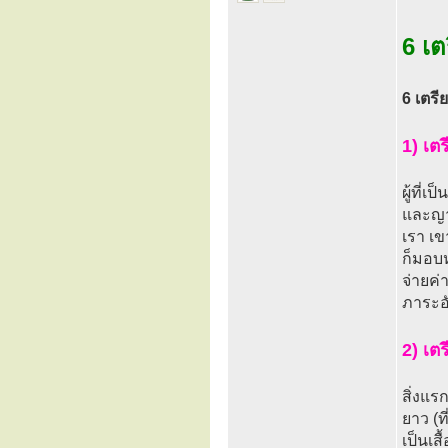
6 เต
6 เตรี
1) เต
ผู้ที่
และญา
เรา เข
ก็มอบห
จ่ายค่
ภาระอั
2) เต
สิ่งแรก
ยาว (ท
เป็นเส