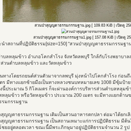
สวนป่าสุญญตาธรรมกรรมฐาน.jpg [ 109.83 KiB | เปิดดู 2504
สวนป่าสุญญตาธรรมกรรมฐาน1.jpg [ 157.08 KiB | เปิดดู 250
นำสถานที่ปฏิบัติธรรม[size=150] “สวนป่าสุญญตาธรรมกรรมฐาน” 
ู่ตำบลหลุมข้าว อำเภอโคกสำโรง จังหวัดลพบุรี ใกล้กับโรงพยาบา
รส่วนตำบลหลุมข้าว และวัดหลุมข้าว
ินทางโดยรถยนต์ส่วนตัวมาจากลพบุรี มุ่งหน้าไปโคกสำโรง ก่อ
ตร มีทางแยกซ้ายมือเป็นทางหลวงชนบทหมายเลข 1008 มีซุ้มป้ายวั
างนี้ประมาณ 5 กิโลเมตร ก็จะผ่านองค์การบริหารส่วนตำบลหลุมข
พหลุมข้าว หรือวัดหลุมข้าว ประมาณ 200 เมตร จะมีทางแยกด้านข
รรมกรรมฐาน
าสุญญตาธรรมกรรมฐาน เดิมเป็นสวนอาหารตกปลา ต่อมาได้ยกเลิ
าสุญญตาธรรมกรรมฐาน เป็นสถานเหมาะแก่การปฏิบัติธรรม มีต้นไม
ชยอยู่ตลอดเวลา ขณะนี้มีพระภิกษุมาอยู่ปฏิบัติธรรมจำนวน 2 รูป