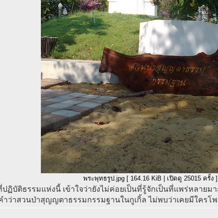
พระพุทธรูป.jpg [ 164.16 KiB | เปิดดู 25015 ครั้ง ]
่ปฏิบัติธรรมแห่งนี้ เข้าใจว่ายังไม่ค่อยเป็นที่รู้จักเป็นที่แพร่หลาย
คำว่าสวนป่าสุญญตาธรรมกรรมฐานในกูเกิ้ล ไม่พบว่าเคยมีใครโพส