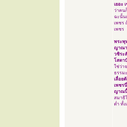
เยอะ เ
ว่าคนก็
ฉะนั้น
เพชร ถ
เพชร
พระพุท
ญาณาเส
วชิระส
โสดาบ
ใช่ว่า
ธรรมะใ
เลื่อย
เพชรนี
ญาณนี้
สมาธิไ
ต่ำ ทั้