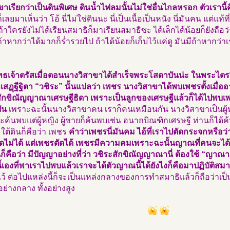
ขาเรียกว่าเป็นดินพิเศษ ดินน้ำไฟลมนั้นไม่ใช่อื่นไกลหรอก ตัวเรานี้
เลยมาเห็นว่า โอ้ นี่ไม่ใช่ดินนะ นี่เป็นเนื้อเป็นหนัง นี่มันคน แต่แท้ท
ถ้าใครยังไม่ได้เรียนสมาธิก็มาเรียนสมาธิซะ ได้เล็กได้น้อยก็ยังถือว
้าหากว่าได้มากก็ร่ำรวยไป ถ้าได้น้อยก็เก็บไว้แค่ดู มันมีถ้าหากว
ธเจ้าตรัสเมื่อตอนนางวิสาขาได้สำเร็จพระโสดาบันน่ะ ในพระไตรปิ
ฏฺฐีฐิตา “วชิระ” นั้นแปลว่า เพชร นางวิสาขาได้พบเพชรตั้งเมื่อ
ักขิณัญญาณาเศรษฐีธิดา เพราะเป็นลูกของเศรษฐีแล้วก็ได้ไปพบเพช
ัน
เพราะฉะนั้นนางวิสาขาคน เราก็คนเหมือนกัน นางวิสาขาเป็นผู้หญิง
จะค้นพบแต่ผู้หญิง ผู้ชายก็ค้นพบเช่น อนาถบิณฑิกเศรษฐี ท่านก็ได้ค้
ต้ดินก็คือว่า เพชร
คำว่าเพชรนี่มันคม ไอ้ที่เราไปตัดกระจกหรือว่า
ตัดไม่ได้ แต่เพชรตัดได้ เพชรมีความคมเพราะฉะนั้นญาณที่คนจะได
่ก็คือว่า มีปัญญาอย่างที่ว่า วชิระสักขิณัญญาณานี่ ต้องใช้ “ญาณา
เองที่พาเราไปพบแล้วเราจะได้ตัวญาณนี้ได้ยังไงก็คือมาปฏิบัติสมา
ว้ ต่อไปแหล่งนี้ก็จะเป็นแหล่งกลางของการทำสมาธิแล้วก็ถือว่าเป็น
งอย่างกลาง ทั้งอย่างสูง