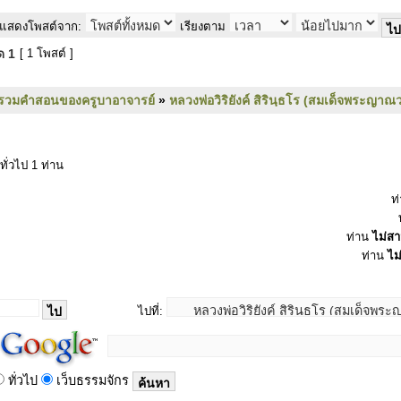
แสดงโพสต์จาก:
เรียงตาม
มด
1
[ 1 โพสต์ ]
รวมคำสอนของครูบาอาจารย์
»
หลวงพ่อวิริยังค์ สิรินฺธโร (สมเด็จพระญาณว
ทั่วไป 1 ท่าน
ท
ท่าน
ไม่ส
ท่าน
ไม
ไปที่:
ทั่วไป
เว็บธรรมจักร