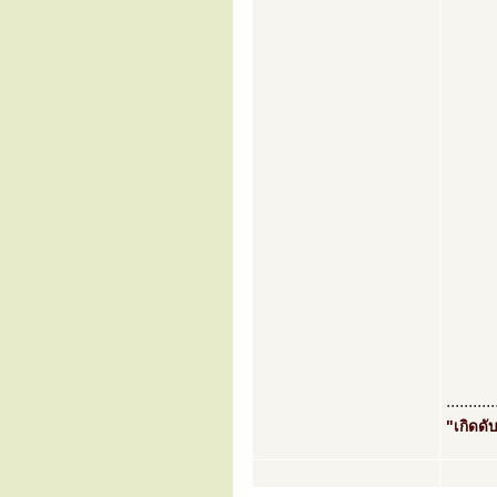
...........
"เกิดดับ