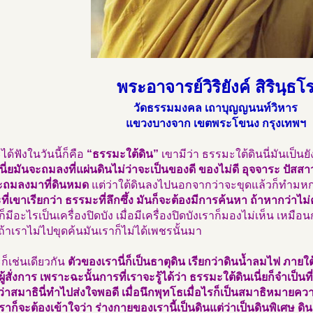
พระอาจารย์วิริยังค์ สิรินฺธโ
วัดธรรมมงคล เถาบุญญนนท์วิหาร
แขวงบางจาก เขตพระโขนง กรุงเทพฯ
ด้ฟังในวันนี้ก็คือ
“ธรรมะใต้ดิน”
เขามีว่า ธรรมะใต้ดินนี่มันเป็นย
เนี่ยมันจะถมลงที่แผ่นดินไม่ว่าจะเป็นของดี ของไม่ดี อุจจาระ ปัสส
จะถมลงมาที่ดินหมด
แต่ว่าใต้ดินลงไปนอกจากว่าจะขุดแล้วก็ทำมหกร
ี่เขาเรียกว่า ธรรมะที่ลึกซึ้ง มันก็จะต้องมีการค้นหา ถ้าหากว่าไม่
นก็มีอะไรเป็นเครื่องปิดบัง เมื่อมีเครื่องปิดบังเราก็มองไม่เห็น เหมือ
 ถ้าเราไม่ไปขุดค้นมันเราก็ไม่ได้เพชรนั้นมา
็เช่นเดียวกัน
ตัวของเรานี่ก็เป็นธาตุดิน เรียกว่าดินน้ำลมไฟ ภายใต้
ผู้สั่งการ เพราะฉะนั้นการที่เราจะรู้ได้ว่า ธรรมะใต้ดินเนี่ยก็จำเป็
่าสมาธินี่ทำไปส่งใจพอดี เมื่อนึกพุทโธเมื่อไรก็เป็นสมาธิหมายคว
เราก็จะต้องเข้าใจว่า ร่างกายของเรานี้เป็นดินแต่ว่าเป็นดินพิเศษ ดิ