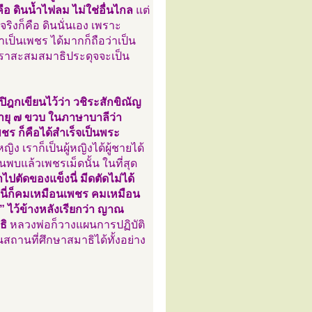
คือ ดินน้ำไฟลม ไม่ใช่อื่นไกล
แต่
ี่จริงก็คือ ดินนั่นเอง เพราะ
่าเป็นเพชร ได้มากก็ถือว่าเป็น
่าเราสะสมสมาธิประดุจจะเป็น
ฎกเขียนไว้ว่า วชิระสักขิณัญ
อายุ ๗ ขวบ ในภาษาบาลีว่า
ร ก็คือได้สำเร็จเป็นพระ
 เราก็เป็นผู้หญิงได้ผู้ชายได้
นพบแล้วเพชรเม็ดนั้น ในที่สุด
ไปตัดของแข็งนี่ มีดตัดไม่ได้
้นี่ก็คมเหมือนเพชร คมเหมือน
” ไว้ข้างหลังเรียกว่า ญาณ
ธิ
หลวงพ่อก็วางแผนการปฏิบัติ
สถานที่ศึกษาสมาธิได้ทั้งอย่าง