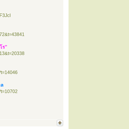
F3JcI
”
=72&t=43841
ธโร”
=13&t=20338
?t=14046
คล
?t=10702