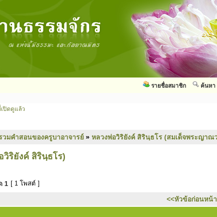
รายชื่อสมาชิก
ค้นหา
่เปิดดูแล้ว
รวมคำสอนของครูบาอาจารย์
»
หลวงพ่อวิริยังค์ สิรินฺธโร (สมเด็จพระญาณว
ริยังค์ สิรินฺธโร)
มด
1
[ 1 โพสต์ ]
<<หัวข้อก่อนหน้า