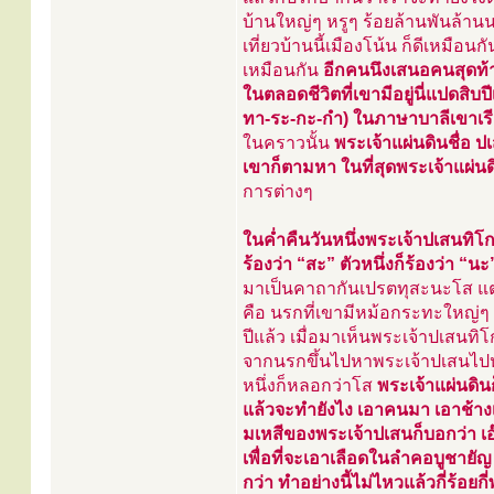
บ้านใหญ่ๆ หรูๆ ร้อยล้านพันล้านน
เที่ยวบ้านนี้เมืองโน้น ก็ดีเหมือ
เหมือนกัน
อีกคนนึงเสนอคนสุดท้า
ในตลอดชีวิตที่เขามีอยู่นี่แปดสิบ
ทา-ระ-กะ-กำ) ในภาษาบาลีเขาเรี
ในคราวนั้น
พระเจ้าแผ่นดินชื่อ ป
เขาก็ตามหา ในที่สุดพระเจ้าแผ่น
การต่างๆ
ในค่ำคืนวันหนึ่งพระเจ้าปเสนทิโกศลไ
ร้องว่า “สะ” ตัวหนึ่งก็ร้องว่า “นะ
มาเป็นคาถากันเปรตทุสะนะโส แต่ว
คือ นรกที่เขามีหม้อกระทะใหญ่ๆ
ปีแล้ว เมื่อมาเห็นพระเจ้าปเสนท
จากนรกขึ้นไปหาพระเจ้าปเสนไปหลอ
หนึ่งก็หลอกว่าโส
พระเจ้าแผ่นดิ
แล้วจะทำยังไง เอาคนมา เอาช้าง
มเหสีของพระเจ้าปเสนก็บอกว่า เอ
เพื่อที่จะเอาเลือดในลำคอบูชายัญ
กว่า ทำอย่างนี้ไม่ไหวแล้วกี่ร้อย