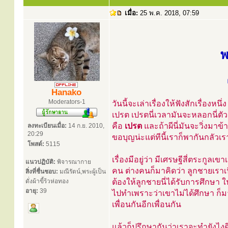
เมื่อ:
25 พ.ค. 2018, 07:59
พ
Hanako
Moderators-1
วันนี้จะเล่าเรื่องให้ฟังสักเรื่องห
เปรต เปรตนี่เวลามันจะหลอกนี่ตัวม
คือ
เปรต
และถ้าผีนี่มันจะวิ่งมาข้
ลงทะเบียนเมื่อ:
14 ก.ย. 2010,
20:29
ขอบุญน่ะแต่ทีนี้เราก็พากันกลัวเร
โพสต์:
5115
เรื่องมีอยู่ว่า มีเศรษฐีสี่ตระกูล
แนวปฏิบัติ:
พิจารณากาย
คน ต่างคนก็มาคิดว่า ลูกชายเราเ
สิ่งที่ชื่นชอบ:
มณีรัตน์,พระผู้เป็น
ดั่งผ้าขี้ร้วห่อทอง
ต้องให้ลูกชายนี่ได้รับการศึกษา ในท
อายุ:
39
ไปทำเพราะว่าเขาไม่ได้ศึกษา ก็มาป
เพื่อนกันอีกเพื่อนกัน
แล้วก็ปรึกษากันว่าเราจะทำยังไง