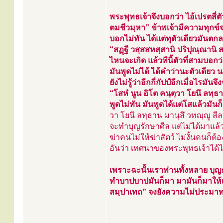
พระพุทธเจ้าจึงบอกว่า ไอ้เปรตสี่ตั
ตมชีวมฺหา” ข้าพเจ้ามีความทุกข์จ
บอกไม่ทัน ได้แต่ทุตัวเดียวมันตก
“สฏฺฐี วสฺสสหสฺสานิ ปริปุณฺณานิ ส
ไหนจะเกิด แล้วทีนี้ตัวที่สามบอกว่
มันพูดไม่ได้ ได้คำว่านะตัวเดียว 
ยังไม่รู้ว่าอีกกี่กัปป์อีกเมื่อไรมั
“โสหํ นูน อิโต คนฺตฺวา โยนึ ลทฺธ
พูดไม่ทัน มันพูดได้แต่โสแล้วมั
วา โยนึ ลทฺธาน มานุสึ วทญฺญู สีล
จะทำบุญรักษาศีล แต่ไม่ได้มาแล้ว
ฆ่าคนไม่ให้ฆ่าสัตว์ ไม่งั้นคนก็ต
อันว่า เทศนาของพระพุทธเจ้าได
เพราะฉะนั้นเราท่านทั้งหลาย บุญก
ทำบาปบาปมันก็มา มามันก็มาให้เ
สมฺปาเทถ” จงยังความไม่ประมาทให