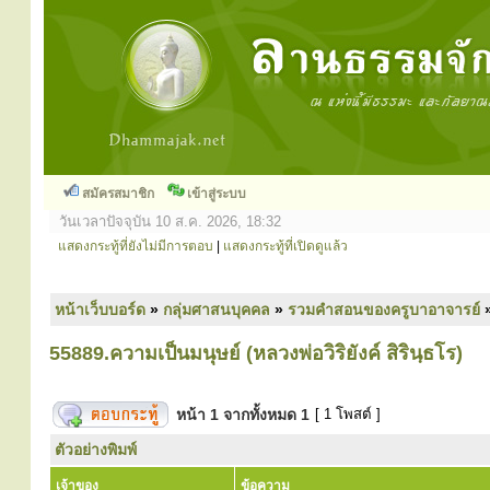
สมัครสมาชิก
เข้าสู่ระบบ
วันเวลาปัจจุบัน 10 ส.ค. 2026, 18:32
แสดงกระทู้ที่ยังไม่มีการตอบ
|
แสดงกระทู้ที่เปิดดูแล้ว
หน้าเว็บบอร์ด
»
กลุ่มศาสนบุคคล
»
รวมคำสอนของครูบาอาจารย์
55889.ความเป็นมนุษย์ (หลวงพ่อวิริยังค์ สิรินฺธโร)
หน้า
1
จากทั้งหมด
1
[ 1 โพสต์ ]
ตัวอย่างพิมพ์
เจ้าของ
ข้อความ