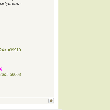
ปางปฐมเทศนา
=24&t=39910
a)
=26&t=56008