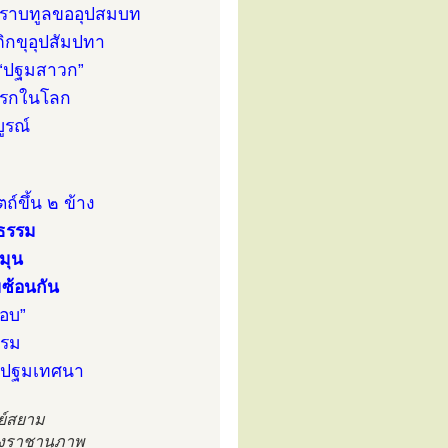
กราบทูลขออุปสมบท
ิกขุอุปสัมปทา
 “ปฐมสาวก”
้งแรกในโลก
ูรณ์
์ขึ้น ๒ ข้าง
ธรรม
มุน
มซ้อนกัน
มอบ”
รรม
างปฐมเทศนา
ีย์สยาม
รงราชานุภาพ