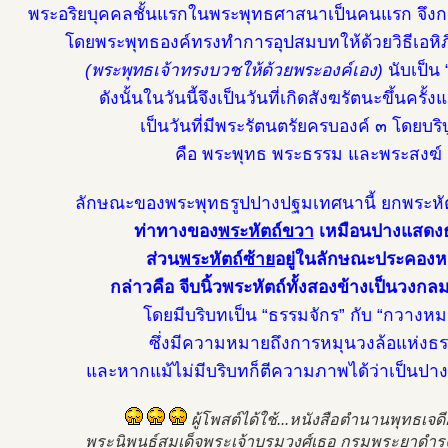
พระอริยบุคคลชั้นแรกในพระพุทธศาสนาเป็นคนแรก จึง
โดยพระพุทธองค์ทรงทำการอุปสมบทให้ด้วยวิธีเอหิภ
(พระพุทธเจ้าทรงบวชให้ด้วยพระองค์เอง)
นับเป็น
ดังนั้นในวันนี้จึงเป็นวันที่เกิดสังฆรัตนะขึ้นครั
เป็นวันที่มีพระรัตนตรัยครบองค์ ๓ โดยบริบ
คือ พระพุทธ พระธรรม และพระสงฆ์
ลักษณะของพระพุทธรูปปางปฐมเทศนานี้ ยกพระหัตถ
ท่าทางของ
พระหัตถ์ขวา
เหมือนปางแสดง
ส่วน
พระหัตถ์ซ้าย
อยู่ในลักษณะประคองห
กล่าวคือ จีบนิ้วพระหัตถ์ทั้งสองข้างเป็นวงกล
โดยมีบริบทเป็น “ธรรมจักร” กับ “กวางห
ซึ่งมีความหมายถึงการหมุนวงล้อแห่งธ
และหากแม้ไม่มีบริบทก็ตีความภาพได้ว่าเป็นป
ผู้โพสต์ได้ใช้...หนังสือตำนานพุทธเจด
พระนิพนธ์สมเด็จพระเจ้าบรมวงศ์เธอ กรมพระยาดำ