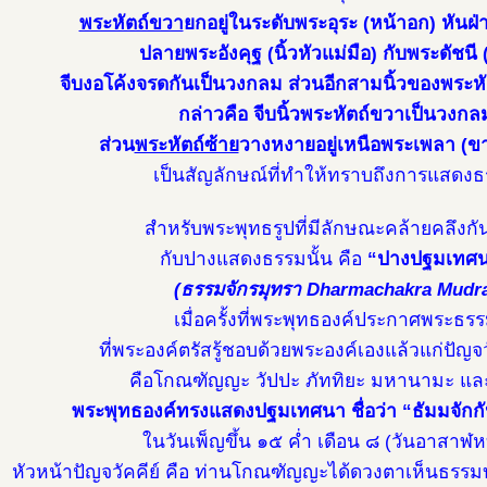
พระหัตถ์ขวา
ยกอยู่ในระดับพระอุระ (หน้าอก) หันฝ
ปลายพระอังคุฐ (นิ้วหัวแม่มือ) กับพระดัชนี (นิ
จีบงอโค้งจรดกันเป็นวงกลม ส่วนอีกสามนิ้วของพระ
กล่าวคือ จีบนิ้วพระหัตถ์ขวาเป็นวงกล
ส่วน
พระหัตถ์ซ้าย
วางหงายอยู่เหนือพระเพลา (ขา,
เป็นสัญลักษณ์ที่ทำให้ทราบถึงการแสดง
สำหรับพระพุทธรูปที่มีลักษณะคล้ายคลึงก
กับปางแสดงธรรมนั้น คือ
“ปางปฐมเทศ
(ธรรมจักรมุทรา Dharmachakra Mudr
เมื่อครั้งที่พระพุทธองค์ประกาศพระธร
ที่พระองค์ตรัสรู้ชอบด้วยพระองค์เองแล้วแก่ปัญจวั
คือโกณฑัญญะ วัปปะ ภัททิยะ มหานามะ และ
พระพุทธองค์ทรงแสดงปฐมเทศนา ชื่อว่า “ธัมมจักก
ในวันเพ็ญขึ้น ๑๕ ค่ำ เดือน ๘ (วันอาสาฬห
หัวหน้าปัญจวัคคีย์ คือ ท่านโกณฑัญญะได้ดวงตาเห็นธรรม