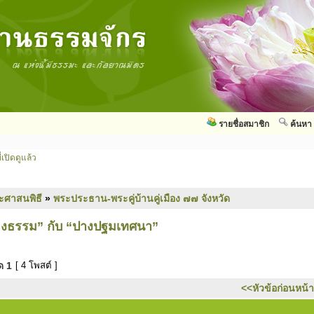
รายชื่อสมาชิก
ค้นหา
่เปิดดูแล้ว
ะศาสนพิธี
»
พระประธาน-พระคู่บ้านคู่เมือง ๗๗ จังหวัด
ดงธรรม” กับ “ปางปฐมเทศนา”
มด
1
[ 4 โพสต์ ]
<<หัวข้อก่อนหน้า