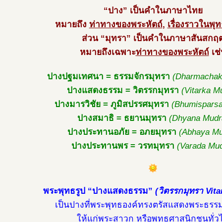
“ปาง” เป็นคำในภาษาไทย
หมายถึง
ท่าทางของพระหัตถ์
,
เรื่องราวในพุท
ส่วน “มุทรา” เป็นคำในภาษาสันสกฤ
หมายถึงเฉพาะ
ท่าทางของพระหัตถ์
เช่
ปางปฐมเทศนา = ธรรมจักรมุทรา
(Dharmachak
ปางแสดงธรรม = วิตรรกมุทรา
(Vitarka M
ปางมารวิชัย = ภูมิสปรรศมุทรา
(Bhumisparsa
ปางสมาธิ = ธยานมุทรา
(Dhyana Mudr
ปางประทานอภัย = อภยมุทรา
(Abhaya Mu
ปางประทานพร = วรทมุทรา
(Varada Mu
พระพุทธรูป “ปางแสดงธรรม”
(วิตรรกมุทรา Vit
เป็นปางที่พระพุทธองค์ทรงตรัสแสดงพระธร
ให้แก่พระสาวก หรือพุทธศาสนิกชนทั่ว