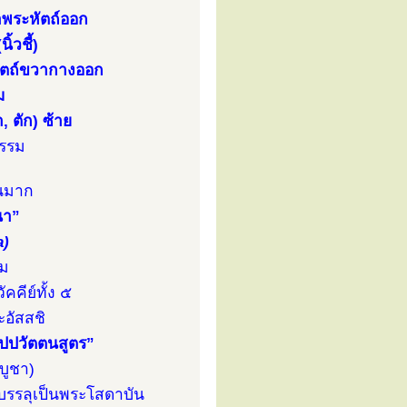
่าพระหัตถ์ออก
้วชี้)
หัตถ์ขวากางออก
ม
 ตัก) ซ้าย
ธรรม
ันมาก
นา”
a)
รม
คคีย์ทั้ง ๕
อัสสชิ
ัปปวัตตนสูตร”
บูชา)
บรรลุเป็นพระโสดาบัน