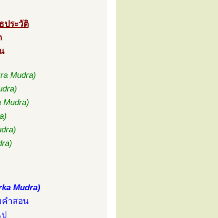
ธประวัติ
ต
น
ra Mudra)
udra)
 Mudra)
a)
dra)
dra)
arka Mudra)
รมคำสอน
ไป