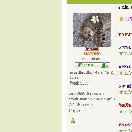
เมื่อ:
1
แ
พระบา
๐ พระบา
Hanako
http:
Moderators-1
๐ พระ
http:
ลงทะเบียนเมื่อ:
14 ก.ย. 2010,
20:29
โพสต์:
5115
๐ งานอ
http:
แนวปฏิบัติ:
พิจารณากาย
สิ่งที่ชื่นชอบ:
มณีรัตน์,พระผู้เป็น
ดั่งผ้าขี้ร้วห่อทอง
วัดเช
อายุ:
39
http:
พระธา
http: