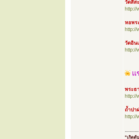
วัดสีส
http:
หอพระ
http:
วัดอิน
http:
แ
พระธา
http:
ถ้ำปาฝ
http:
...........
"เกิดดับ