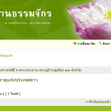
รายชื่อสมาชิก
ค้นหา
่เปิดดูแล้ว
ะศาสนพิธี
»
พระประธาน-พระคู่บ้านคู่เมือง ๗๗ จังหวัด
าตุแห่งประเทศลาว
มด
1
[ 1 โพสต์ ]
<<หัวข้อก่อนหน้า