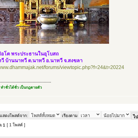
่อโต พระประธานในอุโบสถ
วี บ้านนาทวี ต.นาทวี อ.นาทวี จ.สงขลา
//www.dhammajak.net/forums/viewtopic.php?f=24&t=20224
..........................................
 ทำชั่วได้ชั่ว เป็นกฎตายตัว
แสดงโพสต์จาก:
เรียงตาม
มด
1
[ 1 โพสต์ ]