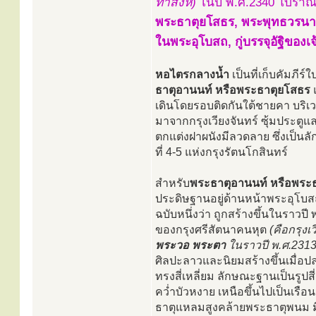
ท่าสิงห์)
ในปี พ.ศ.2340 โบราณส
พระธาตุยโสธร, พระพุทธวรนา
ในพระอุโบสถ, กู่บรรจุอัฐิขอ
หอไตรกลางน้ำ
เป็นที่เก็บคัมภี
ธาตุอานนท์ หรือพระธาตุยโสธร
แ
เดินโดยรอบติดกันใต้ชายคา บริเวณน
มาจากกรุงเวียงจันทร์ ซุ้มประต
ตกแต่งฝาผนังมีลวดลาย ซึ่งเป็
ที่ 4-5 แห่งกรุงรัตนโกสินทร์
สำหรับ
พระธาตุอานนท์ หรือพระ
ประดิษฐานอยู่ด้านหน้าพระอุโบสถข
ฉบับหนึ่งว่า ถูกสร้างขึ้นในราวปี
ของกรุงศรีสัตนาคนหุต
(คือกรุง
พระวอ พระตา
ในราวปี พ.ศ.2313-2
ศิลปะลาวและนิยมสร้างขึ้นเมื่อปล
ทรงสี่เหลี่ยม ลักษณะฐานเป็นรูปสี
คว่ำบัวหงาย เหนือขึ้นไปเป็นเรื
ธาตุแหลมสูงคล้ายพระธาตุพนม มีย