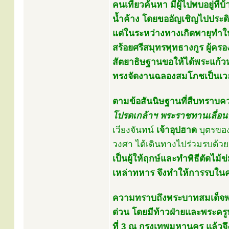
คนเที่ยวค้นหา มีผู้ไปพบอยู่ที
น้ำค้าง โดยขออัญเชิญไปประด
แต่ในระหว่างทางเกิดพายุทำให
สร้อยศรีสมุทรพุทธางกูร ผู้คร
สัตยาธิษฐานขอให้ได้พระแก้วหย
ทรงจัดงานฉลองสมโภชเป็นเวลา
ตามข้อสันนิษฐานที่สืบทราบความ
โปรดเกล้าฯ พระราชทานเลื่อนบ
เวียงจันทน์
เจ้าอุปฮาด
บุตรขอ
วงศา ได้เดินทางไปร่วมรบด้วย
เป็นผู้ให้ฤกษ์และทำพิธีตัดไม
เหล่าทหาร จึงทำให้การรบในคร
ความทราบถึงพระบาทสมเด็จพระนั่ง
ด่วน โดยมีท้าวฝ่ายและพระครูห
ที่ 3 ณ กรุงเทพมหานคร แล้ว