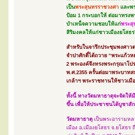
เป็น
พระสุนทรราชวงศา
และพร
ป้อม 1 กระบอกให้ ต่อมาทรงพ
บำเหน็จความชอบให้แก่
พระสุ
สิริมงคลให้แก่ชาวเมืองยโสธร
สำหรับในจารึกประชุมพงศาวดาร 
จำปาศักดิ์ได้ถวาย “พระแก้วห
2 พระองค์จึงทรงพระกรุณาโปรด
พ.ศ.2355 ครั้นต่อมาพระบาทสมเ
เกล้าฯ พระราชทานให้ชาวเมือ
ทั้งนี้ ทางวัดมหาธาตุจะจัดใ
ขึ้น เพื่อให้ประชาชนได้บูชา
วัดมหาธาตุ
เป็นพระอารามหลวง
เมือง อ.เมืองยโสธร จ.ยโสธร ถื