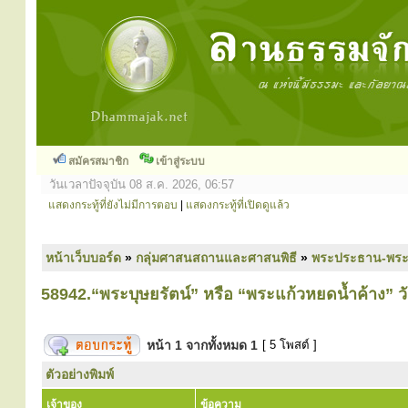
สมัครสมาชิก
เข้าสู่ระบบ
วันเวลาปัจจุบัน 08 ส.ค. 2026, 06:57
แสดงกระทู้ที่ยังไม่มีการตอบ
|
แสดงกระทู้ที่เปิดดูแล้ว
หน้าเว็บบอร์ด
»
กลุ่มศาสนสถานและศาสนพิธี
»
พระประธาน-พระคู่
58942.“พระบุษยรัตน์” หรือ “พระแก้วหยดน้ำค้าง” 
หน้า
1
จากทั้งหมด
1
[ 5 โพสต์ ]
ตัวอย่างพิมพ์
เจ้าของ
ข้อความ