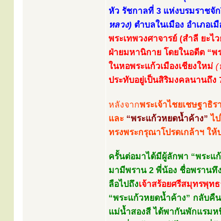
หัว รัชกาลที่ 3 แห่งบรมราชจั
หลวง)
ตำบลในเมือง อำเภอเมื
พระเทพวงศาจารย์ (สำลี ยะไวย์
ฝ่ายมหานิกาย โดยในอดีต “พระ
ในหอพระแก้วเมืองเชียงใหม่
(
ประทับอยู่เป็นสิริมงคลนานถึง 7
หลังจาก
พระเจ้าไชยเชษฐาธิร
และ
“พระแก้วหยดน้ำค้าง”
ไป
ทรงพระกรุณาโปรดเกล้าฯ ให้ปร
ครั้นต่อมาได้มีผู้ลักพา “พระ
มามีพราน 2 พี่น้อง ชื่อพรานท
ลือไปถึง
เจ้าสร้อยศรีสมุทรพุทธ
“พระแก้วหยดน้ำค้าง” กลับคื
แม่น้ำสองสี ได้พากันพักแรมหน