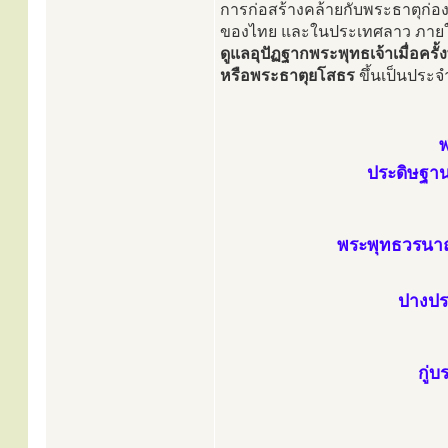
การก่อสร้างคล้ายกับพระธาตุก่อ
ของไทย และในประเทศลาว ภายใน
ดูแลอุปัฏฐากพระพุทธเจ้าเมื่อครั
หรือพระธาตุยโสธร
ขึ้นเป็นประจ
พ
ประดิษฐาน
พระพุทธวรนาถ
ปางปร
กู่