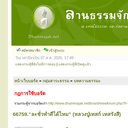
สมัครสมาชิก
เข้าสู่ระบบ
วันเวลาปัจจุบัน 07 ส.ค. 2026, 17:49
แสดงกระทู้ที่ยังไม่มีการตอบ
|
แสดงกระทู้ที่เปิดดูแล้ว
หน้าเว็บบอร์ด
»
กลุ่มสาระธรรม
»
บทความธรรมะ
กฎการใช้บอร์ด
รวมกระทู้จากบอร์ดเก่า
http://www.dhammajak.net/board/viewforum.php?f=
66759."ละชั่วทำดีได้ไหม" (หลวงปู่เทสก์ เทสรังสี)