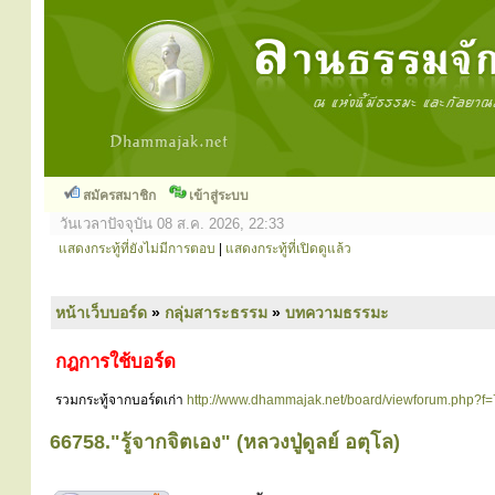
สมัครสมาชิก
เข้าสู่ระบบ
วันเวลาปัจจุบัน 08 ส.ค. 2026, 22:33
แสดงกระทู้ที่ยังไม่มีการตอบ
|
แสดงกระทู้ที่เปิดดูแล้ว
หน้าเว็บบอร์ด
»
กลุ่มสาระธรรม
»
บทความธรรมะ
กฎการใช้บอร์ด
รวมกระทู้จากบอร์ดเก่า
http://www.dhammajak.net/board/viewforum.php?f=
66758."รู้จากจิตเอง" (หลวงปู่ดูลย์ อตุโล)