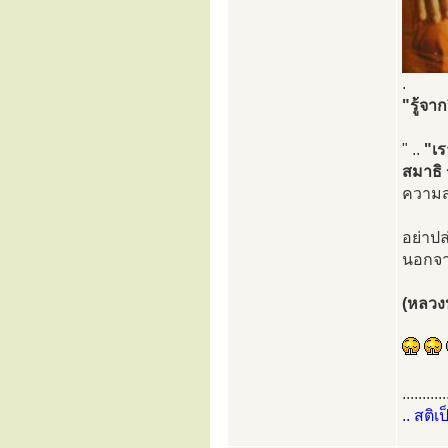
.
"รู้จา
" ..
"เร
สมาธิ
ความส
อย่าปล
นอกจาก
(หลวงปู
...........
.. สติเ