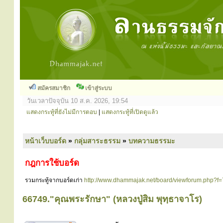
สมัครสมาชิก
เข้าสู่ระบบ
วันเวลาปัจจุบัน 10 ส.ค. 2026, 19:54
แสดงกระทู้ที่ยังไม่มีการตอบ
|
แสดงกระทู้ที่เปิดดูแล้ว
หน้าเว็บบอร์ด
»
กลุ่มสาระธรรม
»
บทความธรรมะ
กฎการใช้บอร์ด
รวมกระทู้จากบอร์ดเก่า
http://www.dhammajak.net/board/viewforum.php?f=
66749."คุณพระรักษา" (หลวงปู่สิม พุทฺธาจาโร)