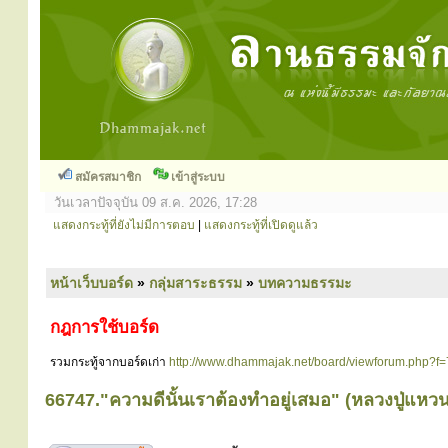
สมัครสมาชิก
เข้าสู่ระบบ
วันเวลาปัจจุบัน 09 ส.ค. 2026, 17:28
แสดงกระทู้ที่ยังไม่มีการตอบ
|
แสดงกระทู้ที่เปิดดูแล้ว
หน้าเว็บบอร์ด
»
กลุ่มสาระธรรม
»
บทความธรรมะ
กฎการใช้บอร์ด
รวมกระทู้จากบอร์ดเก่า
http://www.dhammajak.net/board/viewforum.php?f=
66747."ความดีนั้นเราต้องทำอยู่เสมอ" (หลวงปู่แหว