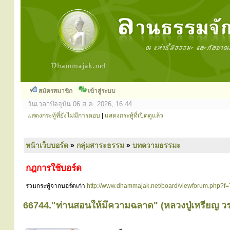
สมัครสมาชิก
เข้าสู่ระบบ
วันเวลาปัจจุบัน 06 ส.ค. 2026, 16:44
แสดงกระทู้ที่ยังไม่มีการตอบ
|
แสดงกระทู้ที่เปิดดูแล้ว
หน้าเว็บบอร์ด
»
กลุ่มสาระธรรม
»
บทความธรรมะ
กฎการใช้บอร์ด
รวมกระทู้จากบอร์ดเก่า
http://www.dhammajak.net/board/viewforum.php?f=
66744."ท่านสอนให้มึความฉลาด" (หลวงปู่เหรียญ ว