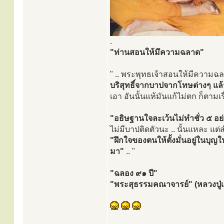
.
"ท่านสอนให้มึความฉลาด"
" .. พระพุทธเจ้าสอนให้มีความฉลา
บริสุทธิ์จากบาปจากโทษต่างๆ แล้
เอา อันนั้นแท้มันแก้ไม่ตก ก็ตามเร
"อธิษฐานใจละเว้นไม่ทำชั่ว ๕ อย่
ไม่มีบาปติดตัวนะ .. นั้นแหละ แ
"ฝึกใจของตนให้ตั้งมั่นอยู่ในบุญใ
มา"
.. "
"ฉลอง ๙๑ ปี"
"พระสุธรรมคณาจารย์" (หลวงปู่