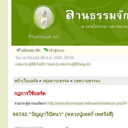
สมัครสมาชิก
เข้าสู่ระบบ
วันเวลาปัจจุบัน 09 ส.ค. 2026, 06:59
แสดงกระทู้ที่ยังไม่มีการตอบ
|
แสดงกระทู้ที่เปิดดูแล้ว
หน้าเว็บบอร์ด
»
กลุ่มสาระธรรม
»
บทความธรรมะ
กฎการใช้บอร์ด
รวมกระทู้จากบอร์ดเก่า
http://www.dhammajak.net/board/viewforum.php?f=
66742."ปัญญาวิปัสนา" (หลวงปู่เทสก์ เทสรังสี)