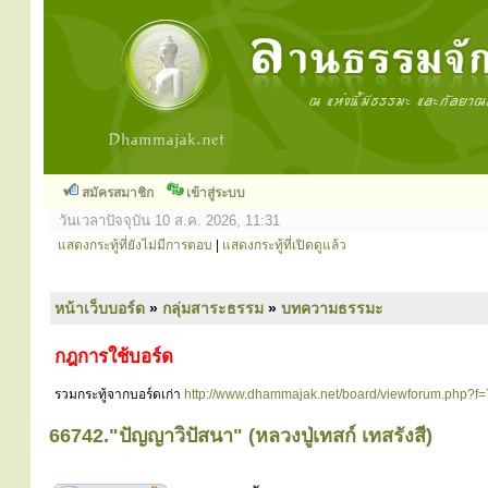
สมัครสมาชิก
เข้าสู่ระบบ
วันเวลาปัจจุบัน 10 ส.ค. 2026, 11:31
แสดงกระทู้ที่ยังไม่มีการตอบ
|
แสดงกระทู้ที่เปิดดูแล้ว
หน้าเว็บบอร์ด
»
กลุ่มสาระธรรม
»
บทความธรรมะ
กฎการใช้บอร์ด
รวมกระทู้จากบอร์ดเก่า
http://www.dhammajak.net/board/viewforum.php?f=
66742."ปัญญาวิปัสนา" (หลวงปู่เทสก์ เทสรังสี)