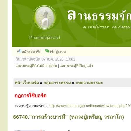
สมัครสมาชิก
เข้าสู่ระบบ
วันเวลาปัจจุบัน 07 ส.ค. 2026, 13:01
แสดงกระทู้ที่ยังไม่มีการตอบ
|
แสดงกระทู้ที่เปิดดูแล้ว
หน้าเว็บบอร์ด
»
กลุ่มสาระธรรม
»
บทความธรรมะ
กฎการใช้บอร์ด
รวมกระทู้จากบอร์ดเก่า
http://www.dhammajak.net/board/viewforum.php?f=
66740."การสร้างบารมี" (หลวงปู่เหรียญ วรลาโภ)