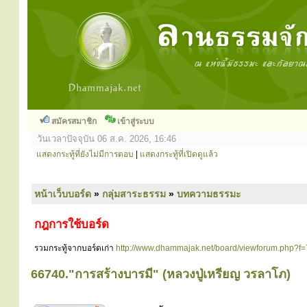
สมัครสมาชิก
เข้าสู่ระบบ
วันเวลาปัจจุบัน 06 ส.ค. 2026, 16:46
แสดงกระทู้ที่ยังไม่มีการตอบ
|
แสดงกระทู้ที่เปิดดูแล้ว
หน้าเว็บบอร์ด
»
กลุ่มสาระธรรม
»
บทความธรรมะ
กฎการใช้บอร์ด
รวมกระทู้จากบอร์ดเก่า
http://www.dhammajak.net/board/viewforum.php?f=
66740."การสร้างบารมี" (หลวงปู่เหรียญ วรลาโภ)