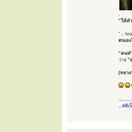
.
"ให้ท
" .. ข
ตนเองไ
"คนทำด
ว่าย
"
(หลวง
...........
.. สติเ