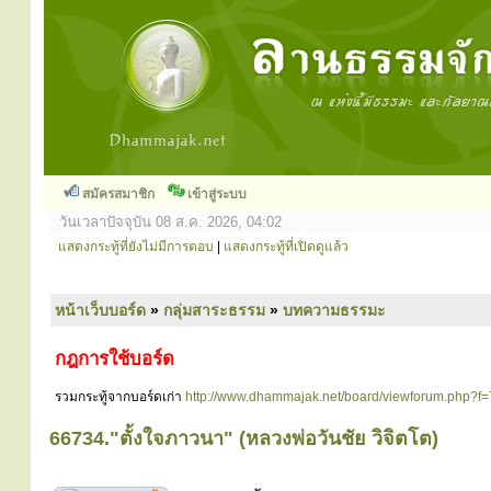
สมัครสมาชิก
เข้าสู่ระบบ
วันเวลาปัจจุบัน 08 ส.ค. 2026, 04:02
แสดงกระทู้ที่ยังไม่มีการตอบ
|
แสดงกระทู้ที่เปิดดูแล้ว
หน้าเว็บบอร์ด
»
กลุ่มสาระธรรม
»
บทความธรรมะ
กฎการใช้บอร์ด
รวมกระทู้จากบอร์ดเก่า
http://www.dhammajak.net/board/viewforum.php?f=
66734."ตั้งใจภาวนา" (หลวงพ่อวันชัย วิจิตโต)