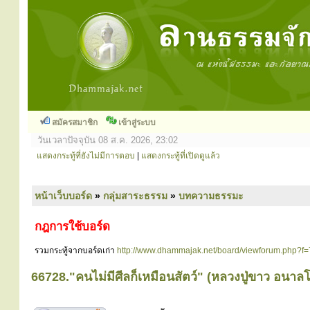
สมัครสมาชิก
เข้าสู่ระบบ
วันเวลาปัจจุบัน 08 ส.ค. 2026, 23:02
แสดงกระทู้ที่ยังไม่มีการตอบ
|
แสดงกระทู้ที่เปิดดูแล้ว
หน้าเว็บบอร์ด
»
กลุ่มสาระธรรม
»
บทความธรรมะ
กฎการใช้บอร์ด
รวมกระทู้จากบอร์ดเก่า
http://www.dhammajak.net/board/viewforum.php?f=
66728."คนไม่มีศีลก็เหมือนสัตว์" (หลวงปู่ขาว อนาล