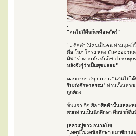
.
"คนไม่มีศีลก็เหมือนสัตว์"
" .. ศีลทำให้คนเป็นคน ทำมนุษย์
คือ โลภ โกรธ หลง มันคอยชวน
มัน"
ทำตามมัน มันก็พาไปพบทุกข์ 
หลังจึงรู้ว่าเป็นสุขปลอม"
ตอนแรกๆ สนุกสนาน
"นานไปได้ท
รีบเร่งศึกษาธรรม"
ท่านทั้งหลาย
ถูกต้อง
ขั้นแรก ตือ ศีล
"ศีลห้านั้นแหละพ
พวกท่านเป็นนักศึกษา ศีลห้าก็ดีแล
(หลวงปู่ขาว อนาลโย)
"เทศน์โปรดนักศึกษา สมาชิกกล่