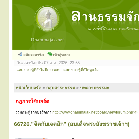
สมัครสมาชิก
เข้าสู่ระบบ
วันเวลาปัจจุบัน 07 ส.ค. 2026, 23:55
แสดงกระทู้ที่ยังไม่มีการตอบ
|
แสดงกระทู้ที่เปิดดูแล้ว
หน้าเว็บบอร์ด
»
กลุ่มสาระธรรม
»
บทความธรรมะ
กฎการใช้บอร์ด
รวมกระทู้จากบอร์ดเก่า
http://www.dhammajak.net/board/viewforum.php?f=
66726."จิตกับเจตสิก" (สมเด็จพระสังฆราชเจ้าฯ)