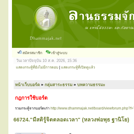
สมัครสมาชิก
เข้าสู่ระบบ
วันเวลาปัจจุบัน 10 ส.ค. 2026, 15:36
แสดงกระทู้ที่ยังไม่มีการตอบ
|
แสดงกระทู้ที่เปิดดูแล้ว
หน้าเว็บบอร์ด
»
กลุ่มสาระธรรม
»
บทความธรรมะ
กฎการใช้บอร์ด
รวมกระทู้จากบอร์ดเก่า
http://www.dhammajak.net/board/viewforum.php?f=
66724."มีสติรู้จิตตลอดเวลา" (หลวงพ่อพุธ ฐานิโย)