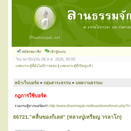
สมัครสมาชิก
เข้าสู่ระบบ
วันเวลาปัจจุบัน 08 ส.ค. 2026, 00:00
แสดงกระทู้ที่ยังไม่มีการตอบ
|
แสดงกระทู้ที่เปิดดูแล้ว
หน้าเว็บบอร์ด
»
กลุ่มสาระธรรม
»
บทความธรรมะ
กฎการใช้บอร์ด
รวมกระทู้จากบอร์ดเก่า
http://www.dhammajak.net/board/viewforum.php?f=
66721."คลื่นของกิเลส" (หลวงปู่เหรียญ วรลาโภ)