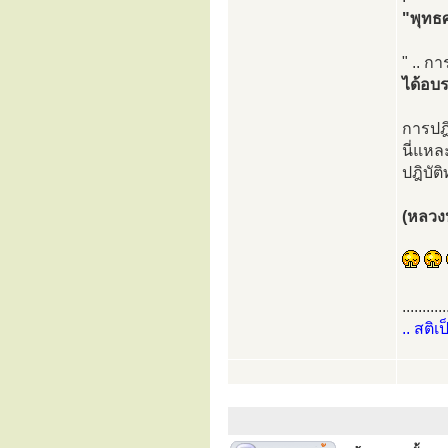
"พุทธ
" .. ก
ได้อบ
การปฎ
นี่แหล
ปฎิบัต
(หลวงป
...........
.. สติเ