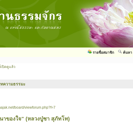
รายชื่อสมาชิก
ค้นหา
่เปิดดูแล้ว
บทความธรรมะ
ajak.net/board/viewforum.php?f=7
าของใจ" (หลวงปู่ชา สุภัทโท)