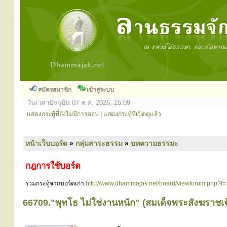
สมัครสมาชิก
เข้าสู่ระบบ
วันเวลาปัจจุบัน 07 ส.ค. 2026, 15:09
แสดงกระทู้ที่ยังไม่มีการตอบ
|
แสดงกระทู้ที่เปิดดูแล้ว
หน้าเว็บบอร์ด
»
กลุ่มสาระธรรม
»
บทความธรรมะ
กฎการใช้บอร์ด
รวมกระทู้จากบอร์ดเก่า
http://www.dhammajak.net/board/viewforum.php?f=
66709."พุทโธ ไม่ใช่งานหนัก" (สมเด็จพระสังฆราชเจ