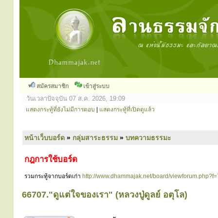
สมัครสมาชิก
เข้าสู่ระบบ
วันเวลาปัจจุบัน 07 ส.ค. 2026, 19:09
แสดงกระทู้ที่ยังไม่มีการตอบ
|
แสดงกระทู้ที่เปิดดูแล้ว
หน้าเว็บบอร์ด
»
กลุ่มสาระธรรม
»
บทความธรรมะ
กฎการใช้บอร์ด
รวมกระทู้จากบอร์ดเก่า
http://www.dhammajak.net/board/viewforum.php?f=
66707."ดูแต่ใจของเรา" (หลวงปู่ดูลย์ อตุโล)