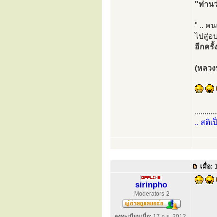
"ท่านว
" .. ค
ไปสู่
อีกคร
(หลวงปู
...........
.. สติเ
เมื่อ:
1
sirinpho
Moderators-2
ลงทะเบียนเมื่อ:
17 ก.ย. 2012,