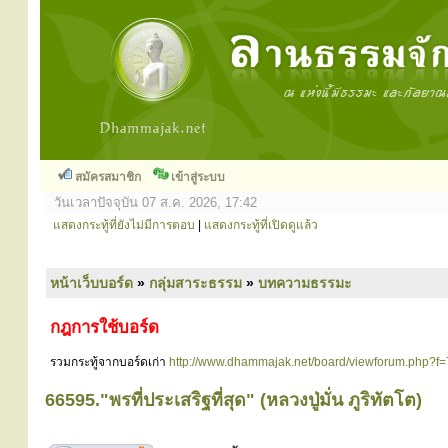
สมัครสมาชิก
เข้าสู่ระบบ
วันเวลาปัจจุบัน 07 ส.ค. 2026, 17:42
แสดงกระทู้ที่ยังไม่มีการตอบ
|
แสดงกระทู้ที่เปิดดูแล้ว
หน้าเว็บบอร์ด
»
กลุ่มสาระธรรม
»
บทความธรรมะ
กฎการใช้บอร์ด
รวมกระทู้จากบอร์ดเก่า
http://www.dhammajak.net/board/viewforum.php?f=
66595."พรที่ประเสริฐที่สุด" (หลวงปู่มั่น ภูริทัตโต)