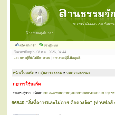
สมัครสมาชิก
เข้าสู่ระบบ
วันเวลาปัจจุบัน 08 ส.ค. 2026, 04:44
แสดงกระทู้ที่ยังไม่มีการตอบ
|
แสดงกระทู้ที่เปิดดูแล้ว
หน้าเว็บบอร์ด
»
กลุ่มสาระธรรม
»
บทความธรรมะ
กฎการใช้บอร์ด
รวมกระทู้จากบอร์ดเก่า
http://www.dhammajak.net/board/viewforum.php?f=
66540."สิ่งที่ถาวรและไม่ตาย คือดวงจิต" (ท่านพ่อลี