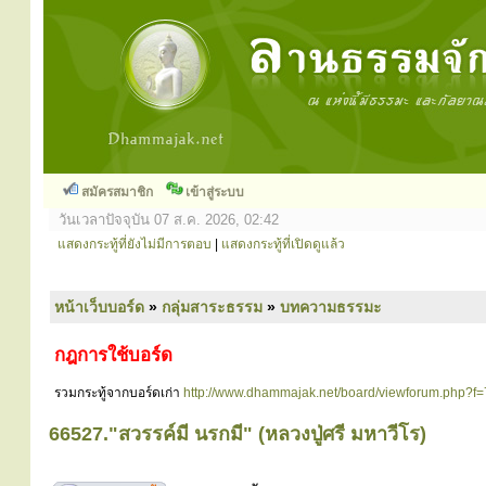
สมัครสมาชิก
เข้าสู่ระบบ
วันเวลาปัจจุบัน 07 ส.ค. 2026, 02:42
แสดงกระทู้ที่ยังไม่มีการตอบ
|
แสดงกระทู้ที่เปิดดูแล้ว
หน้าเว็บบอร์ด
»
กลุ่มสาระธรรม
»
บทความธรรมะ
กฎการใช้บอร์ด
รวมกระทู้จากบอร์ดเก่า
http://www.dhammajak.net/board/viewforum.php?f=
66527."สวรรค์มี นรกมี" (หลวงปู่ศรี มหาวีโร)