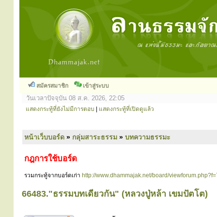
สมัครสมาชิก
เข้าสู่ระบบ
วันเวลาปัจจุบัน 08 ส.ค. 2026, 22:05
แสดงกระทู้ที่ยังไม่มีการตอบ
|
แสดงกระทู้ที่เปิดดูแล้ว
หน้าเว็บบอร์ด
»
กลุ่มสาระธรรม
»
บทความธรรมะ
กฎการใช้บอร์ด
รวมกระทู้จากบอร์ดเก่า
http://www.dhammajak.net/board/viewforum.php?f=
66483."ธรรมบทเดียวกัน" (หลวงปู่หล้า เขมปัตโต)