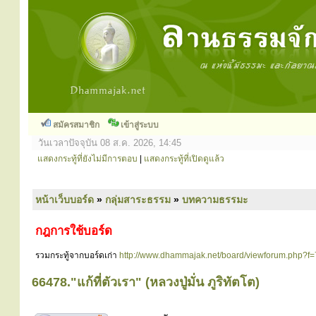
สมัครสมาชิก
เข้าสู่ระบบ
วันเวลาปัจจุบัน 08 ส.ค. 2026, 14:45
แสดงกระทู้ที่ยังไม่มีการตอบ
|
แสดงกระทู้ที่เปิดดูแล้ว
หน้าเว็บบอร์ด
»
กลุ่มสาระธรรม
»
บทความธรรมะ
กฎการใช้บอร์ด
รวมกระทู้จากบอร์ดเก่า
http://www.dhammajak.net/board/viewforum.php?f=
66478."แก้ที่ตัวเรา" (หลวงปู่มั่น ภูริทัตโต)