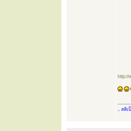
http:/
...........
.. สติเ